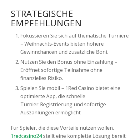
STRATEGISCHE
EMPFEHLUNGEN
Fokussieren Sie sich auf thematische Turniere
– Weihnachts‑Events bieten höhere
Gewinnchancen und zusätzliche Boni.
Nutzen Sie den Bonus ohne Einzahlung –
Eröffnet sofortige Teilnahme ohne
finanzielles Risiko.
Spielen Sie mobil – 1Red Casino bietet eine
optimierte App, die schnelle
Turnier‑Registrierung und sofortige
Auszahlungen ermöglicht.
Für Spieler, die diese Vorteile nutzen wollen,
1redcasino24
stellt eine komplette Lösung bereit: