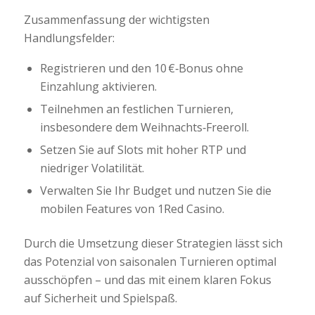
Zusammenfassung der wichtigsten
Handlungsfelder:
Registrieren und den 10 €‑Bonus ohne
Einzahlung aktivieren.
Teilnehmen an festlichen Turnieren,
insbesondere dem Weihnachts‑Freeroll.
Setzen Sie auf Slots mit hoher RTP und
niedriger Volatilität.
Verwalten Sie Ihr Budget und nutzen Sie die
mobilen Features von 1Red Casino.
Durch die Umsetzung dieser Strategien lässt sich
das Potenzial von saisonalen Turnieren optimal
ausschöpfen – und das mit einem klaren Fokus
auf Sicherheit und Spielspaß.