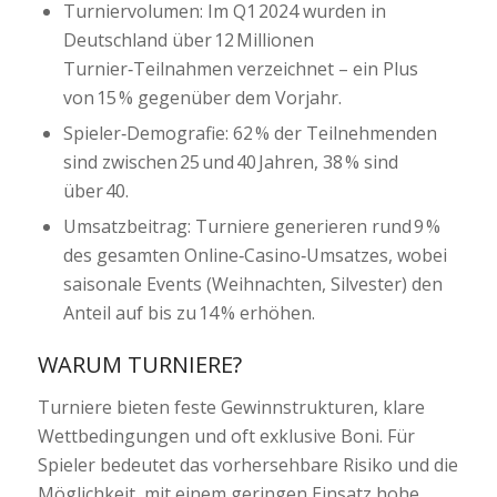
Turniervolumen: Im Q1 2024 wurden in
Deutschland über 12 Millionen
Turnier‑Teilnahmen verzeichnet – ein Plus
von 15 % gegenüber dem Vorjahr.
Spieler‑Demografie: 62 % der Teilnehmenden
sind zwischen 25 und 40 Jahren, 38 % sind
über 40.
Umsatzbeitrag: Turniere generieren rund 9 %
des gesamten Online‑Casino‑Umsatzes, wobei
saisonale Events (Weihnachten, Silvester) den
Anteil auf bis zu 14 % erhöhen.
WARUM TURNIERE?
Turniere bieten feste Gewinnstrukturen, klare
Wettbedingungen und oft exklusive Boni. Für
Spieler bedeutet das vorhersehbare Risiko und die
Möglichkeit, mit einem geringen Einsatz hohe