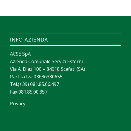
INFO AZIENDA
ACSE SpA
Azienda Comunale Servizi Esterni
Via A. Diaz 100 – 84018 Scafati (SA)
Partita Iva 03636380655
Tel.(+39) 081.85.66.497
Fax 081.85.00.357
Privacy
La valeur d’un casino apparaît souvent dans la
façon dont il aide chacun à trouver rapidement ce
qui lui correspond. Avec
sava spin casino
, on peut