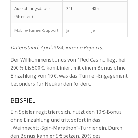
Auszahlungsdauer
24 h
48 h
36 
(Stunden)
Mobile‑Turnier‑Support
Ja
Ja
Nei
Datenstand: April 2024, interne Reports.
Der Willkommensbonus von 1Red Casino liegt bei
200 % bis 500 €, kombiniert mit einem Bonus ohne
Einzahlung von 10 €, was das Turnier‑Engagement
besonders für Neukunden fördert.
BEISPIEL
Ein Spieler registriert sich, nutzt den 10 €‑Bonus
ohne Einzahlung und tritt sofort in das
„Weihnachts‑Spin‑Marathon“‑Turnier ein. Durch
den Bonus kann er 5 € setzen, 20 % des