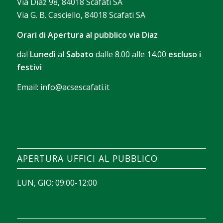
Via Diaz 98, 84018 Scafati SA
Via G. B. Casciello, 84018 Scafati SA
Orari di Apertura al pubblico via Diaz
dal
Lunedì
al
Sabato
dalle 8.00 alle 14.00
escluso i
festivi
Email:
info@acsescafati.it
La version gratuite permet de se familiariser avec
les commandes et le rythme des parties. Avec
Chicken Road démo
, il devient possible d’observer
comment se déroule chaque manche avant
APERTURA UFFICI AL PUBBLICO
d’envisager une session avec de vraies mises.
LUN, GIO: 09:00-12:00