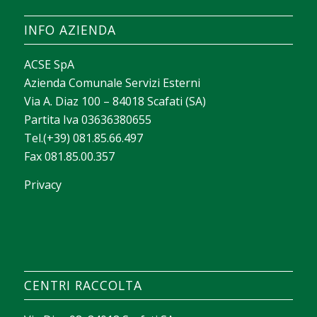
INFO AZIENDA
ACSE SpA
Azienda Comunale Servizi Esterni
Via A. Diaz 100 – 84018 Scafati (SA)
Partita Iva 03636380655
Tel.(+39) 081.85.66.497
Fax 081.85.00.357
Privacy
La valeur d’un casino apparaît souvent dans la
façon dont il aide chacun à trouver rapidement ce
qui lui correspond. Avec
sava spin casino
, on peut
construire un texte court sur les filtres de
CENTRI RACCOLTA
recherche, le tri des jeux et les outils qui facilitent
l’exploration sans perdre de temps.