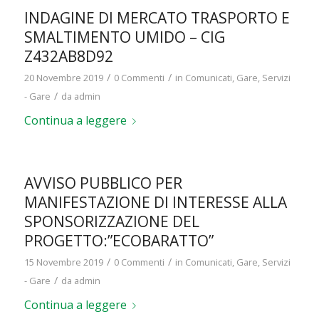
INDAGINE DI MERCATO TRASPORTO E
SMALTIMENTO UMIDO – CIG
Z432AB8D92
/
/
20 Novembre 2019
0 Commenti
in
Comunicati
,
Gare
,
Servizi
/
- Gare
da
admin
Continua a leggere
AVVISO PUBBLICO PER
MANIFESTAZIONE DI INTERESSE ALLA
SPONSORIZZAZIONE DEL
PROGETTO:”ECOBARATTO”
/
/
15 Novembre 2019
0 Commenti
in
Comunicati
,
Gare
,
Servizi
/
- Gare
da
admin
Continua a leggere