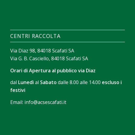
La valeur d’un casino apparaît souvent dans la
façon dont il aide chacun à trouver rapidement ce
qui lui correspond. Avec
sava spin casino
, on peut
construire un texte court sur les filtres de
CENTRI RACCOLTA
recherche, le tri des jeux et les outils qui facilitent
l’exploration sans perdre de temps.
Via Diaz 98, 84018 Scafati SA
Via G. B. Casciello, 84018 Scafati SA
Orari di Apertura al pubblico via Diaz
dal
Lunedì
al
Sabato
dalle 8.00 alle 14.00
escluso i
festivi
Email:
info@acsescafati.it
La version gratuite permet de se familiariser avec
les commandes et le rythme des parties. Avec
Chicken Road démo
, il devient possible d’observer