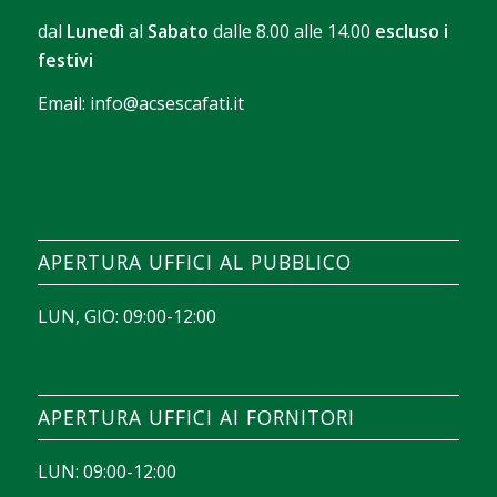
dal
Lunedì
al
Sabato
dalle 8.00 alle 14.00
escluso i
festivi
Email:
info@acsescafati.it
La version gratuite permet de se familiariser avec
les commandes et le rythme des parties. Avec
Chicken Road démo
, il devient possible d’observer
comment se déroule chaque manche avant
APERTURA UFFICI AL PUBBLICO
d’envisager une session avec de vraies mises.
LUN, GIO: 09:00-12:00
APERTURA UFFICI AI FORNITORI
LUN: 09:00-12:00