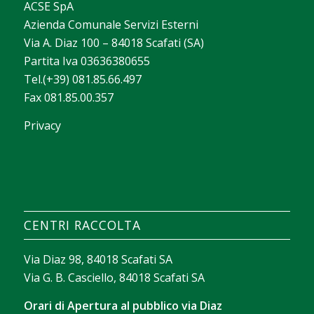
ACSE SpA
Azienda Comunale Servizi Esterni
Via A. Diaz 100 – 84018 Scafati (SA)
Partita Iva 03636380655
Tel.(+39) 081.85.66.497
Fax 081.85.00.357
Privacy
La valeur d’un casino apparaît souvent dans la
façon dont il aide chacun à trouver rapidement ce
qui lui correspond. Avec
sava spin casino
, on peut
construire un texte court sur les filtres de
CENTRI RACCOLTA
recherche, le tri des jeux et les outils qui facilitent
l’exploration sans perdre de temps.
Via Diaz 98, 84018 Scafati SA
Via G. B. Casciello, 84018 Scafati SA
Orari di Apertura al pubblico via Diaz