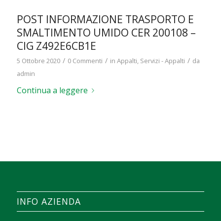
POST INFORMAZIONE TRASPORTO E
SMALTIMENTO UMIDO CER 200108 –
CIG Z492E6CB1E
/
/
/
5 Ottobre 2020
0 Commenti
in
Appalti
,
Servizi - Appalti
da
admin
Continua a leggere
INFO AZIENDA