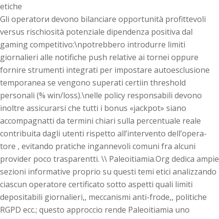
etiche
Gli operatorи devono bilanciare opportunità profittevoli
versus rischiosità potenziale dipendenza positiva dal
gaming competitivo:\npotrebbero introdurre limiti
giornalieri alle notifiche push relative ai tornei oppure
fornire strumenti integrati per impostare auto­esclusione
temporanea se vengono superati certiin threshold
personali (% win/loss).\nelle policy responsabili devono
inoltre assicurarsi che tutti i bonus «jackpot» siano
accompagnatti da termini chiari sulla percentuale reale
contribuita dagli utenti rispetto all’intervento dell’opera­
tore , evitando pratiche ingannevoli comuni fra alcuni
provider poco trasparent⁠​⁠ti​. \\ Paleoitiamia.Org dedica ampie
sezioni informative proprio su questi temi etici analizzando
ciascun operatore certificat‌​​о sotto aspetti quali limiti
depositabili giornalieri,, meccanismi anti-frode,, politiche
RGPD ecc.; questo approccio rende Paleoitiamia uno