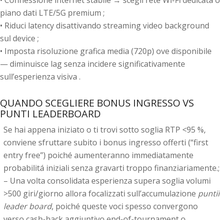
• Connessione internet stabile → scegli rete Wi-Fi dedicata o
piano dati LTE/5G premium ;
• Riduci latency disattivando streaming video background
sul device ;
• Imposta risoluzione grafica media (720p) ove disponibile
— diminuisce lag senza incidere significativamente
sull’esperienza visiva .
QUANDO SCEGLIERE BONUS INGRESSO VS
PUNTI LEADERBOARD
Se hai appena iniziato o ti trovi sotto soglia RTP <95 %,
conviene sfruttare subito i bonus ingresso offerti (“first
entry free”) poiché aumenteranno immediatamente
probabilitá iniziali senza gravarti troppo finanziariamente.;
– Una volta consolidata esperienza supera soglia volumi
>500 giri/giorno allora focalizzati sull’accumulazione
puntii
leader board
, poiché queste voci spesso convergono
verso cash-back aggiuntivo end-of-tournament o