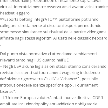
tridimensionalie proiettandoti direttamente sopra tavoli
virtual­⁠​ interattivi mentre osserva amici avatar vicini tramite
headset leggero ;
**Esports betting integrATO**: piattaforme potranno
collegarsi direttamente ai circuitoni esport permettendo
scommesse simultanee sui risultati delle partite videogame
affinate dagli stessi algoritmi AI usat­i nelle classific heboard
.
Dal punto vista normativo ci attendiamo cambiamenti
rilevanti tanto negli US quanto nell’UE:
– Negli USA alcune legislazioni statali stanno considerando
revisionì esistenti sui tournament wagering includendo
definizione rigorosa tra \”skill\” e \”chance\” , possibile
introduzionedelle licenze specifiche tipo „Tournament
License“;
– L’Unione Europea valuterà infatti nuove direttive GDPR
ampli· ate includendopolicy anti‐addiction obbligatorie