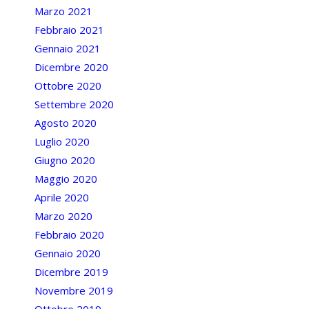
Marzo 2021
Febbraio 2021
Gennaio 2021
Dicembre 2020
Ottobre 2020
Settembre 2020
Agosto 2020
Luglio 2020
Giugno 2020
Maggio 2020
Aprile 2020
Marzo 2020
Febbraio 2020
Gennaio 2020
Dicembre 2019
Novembre 2019