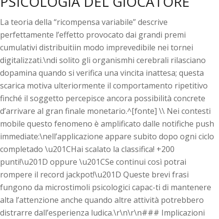
PSICOLOGIA DEL GIOCATORE
La teoria della “ricompensa variabile” descrive
perfettamente l’effetto provocato dai grandi premi
cumulativi distribuitiin modo imprevedibile nei tornei
digitalizzati.\ndi solito gli organism​​hi cerebrali rilasciano
dopamina quando si verifica una vincita inattesa; questa
scarica motiva ulteriormente il comportamento ripetitivo
finché il soggetto percepisce ancora possibilità concrete
d’arrivare al gran finale monetario.^[fonte] \\ Nei contesti
mobile questo fenomeno è amplificato dalle notifiche push
immediate:\nell’applicazione appare subito dopo ogni ciclo
completado \u201CHai scalato la classifica! +200
punti!\u201D oppure \u201CSe continui così potrai
rompere il record jackpot!\u201D Queste brevi frasi
fungono da microstimoli psicologici capac­​⁠​-ti ​​​di mantenere
alta l’attenzione anche quando altre attività potrebbero
distrarre dall’esperienza ludica.​\r\n\r\n### Implicazioni