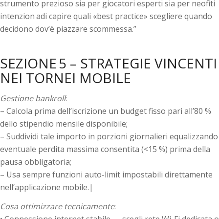
strumento prezioso sia per giocatori esperti sia per neofiti
intenzion­⁠​⁠ ‍​​‎️adi capire quali «best practice» scegliere quando
decidono dov’è piazzarе scommessa.”
SEZIONE 5 – STRATEGIE VINCENTI
NEI TORNEI MOBILE
Gestione bankroll
:
– Calcola prima dell’iscrizione un budget fisso pari all’80 %
dello stipendio mensile disponibile;
– Suddividi tale importo in porzioni giornalieri equalizzando
eventuale perdita massima consentita (<15 %) prima della
pausa obbligatoria;
– Usa sempre funzioni auto-limit impostabili direttamente
nell’applicazione mobile.|
Cosa ottimizzare tecnicamente
: