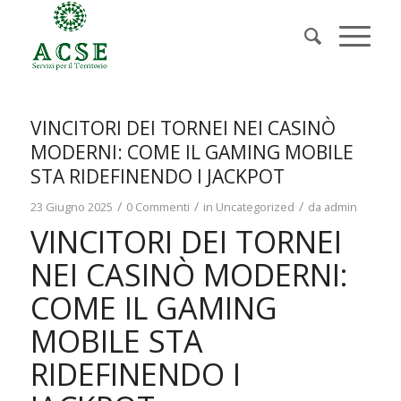
VINCITORI DEI TORNEI NEI CASINÒ
MODERNI: COME IL GAMING MOBILE
STA RIDEFINENDO I JACKPOT
/
/
/
23 Giugno 2025
0 Commenti
in
Uncategorized
da
admin
VINCITORI DEI TORNEI
NEI CASINÒ MODERNI:
COME IL GAMING
MOBILE STA
RIDEFINENDO I