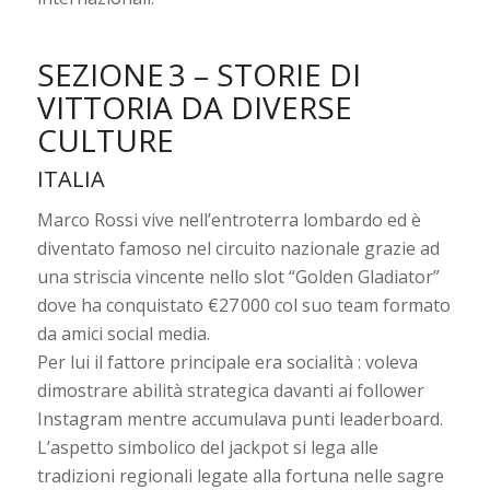
SEZIONE 3 – STORIE DI
VITTORIA DA DIVERSE
CULTURE
ITALIA
Marco Rossi vive nell’entroterra lombardo ed è
diventato famoso nel circuito nazionale grazie ad
una striscia vincente nello slot “Golden Gladiator”
dove ha conquistato €27 000 col suo team formato
da amici social media.
Per lui il fattore principale era socialità : voleva
dimostrare abilità strategica davanti ai follower
Instagram mentre accumulava punti leaderboard.
L’aspetto simbolico del jackpot si lega alle
tradizioni regionali legate alla fortuna nelle sagre