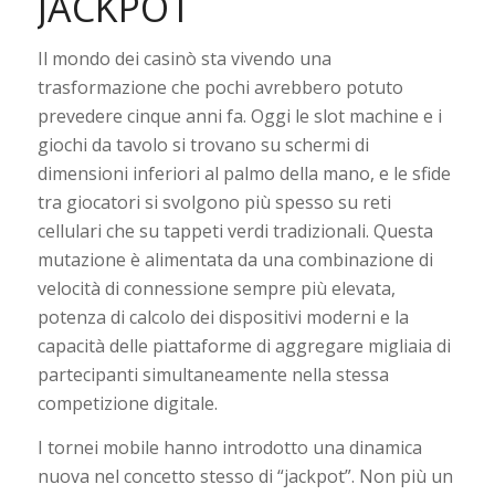
JACKPOT
Il mondo dei casinò sta vivendo una
trasformazione che pochi avrebbero potuto
prevedere cinque anni fa. Oggi le slot machine e i
giochi da tavolo si trovano su schermi di
dimensioni inferiori al palmo della mano, e le sfide
tra giocatori si svolgono più spesso su reti
cellulari che su tappeti verdi tradizionali. Questa
mutazione è alimentata da una combinazione di
velocità di connessione sempre più elevata,
potenza di calcolo dei dispositivi moderni e la
capacità delle piattaforme di aggregare migliaia di
partecipanti simultaneamente nella stessa
competizione digitale.
I tornei mobile hanno introdotto una dinamica
nuova nel concetto stesso di “jackpot”. Non più un