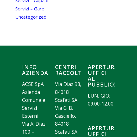
Servizi – Appalti
Servizi – Gare
Uncategorized
INFO
CENTRI
APERTURA
AZIENDA
RACCOLTA
UFFICI
AL
ACSE SpA
Via Diaz 98,
PUBBLICO
Azienda
84018
LUN, GIO:
Comunale
Scafati SA
09:00-12:00
Servizi
Via G. B.
Esterni
Casciello,
Via A. Diaz
84018
APERTURA
100 –
Scafati SA
UFFICI