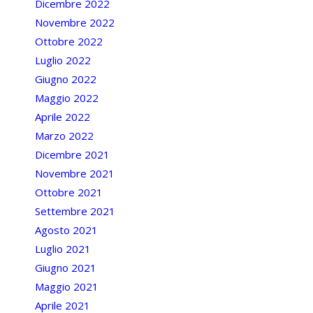
Dicembre 2022
Novembre 2022
Ottobre 2022
Luglio 2022
Giugno 2022
Maggio 2022
Aprile 2022
Marzo 2022
Dicembre 2021
Novembre 2021
Ottobre 2021
Settembre 2021
Agosto 2021
Luglio 2021
Giugno 2021
Maggio 2021
Aprile 2021