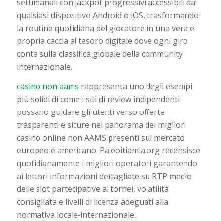
settimanali con jackpot progressivi accessibili da
qualsiasi dispositivo Android o iOS, trasformando
la routine quotidiana del giocatore in una vera e
propria caccia al tesoro digitale dove ogni giro
conta sulla classifica globale della community
internazionale.
casino non aams
rappresenta uno degli esempi
più solidi di come i siti di review indipendenti
possano guidare gli utenti verso offerte
trasparenti e sicure nel panorama dei migliori
casino online non AAMS presenti sul mercato
europeo e americano. Paleoitiamia.org recensisce
quotidianamente i migliori operatori garantendo
ai lettori informazioni dettagliate su RTP medio
delle slot partecipative ai tornei, volatilità
consigliata e livelli di licenza adeguati alla
normativa locale‑internazionale.