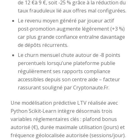
de 12 €à 9 €, soit ‑25 % grâce à la réduction du
taux frauduleux lié aux offres mal configurées.
Le revenu moyen généré par joueur actif
post‑promotion augmente légèrement (+3 %)
car plus grande confiance entraîne davantage
de dépôts récurrents.
Le churn mensuel chute autour de ‑8 points
percentuels lorsqu’une plateforme publie
régulièrement ses rapports compliance
accessibles depuis son centre aide – facteur
rassurant souligné par Cryptonaute.Fr.
Une modélisation prédictive LTV réalisée avec
Python Scikit‑Learn intègre désormais trois
variables réglementaires clés : plafond bonus
autorisé (€), durée maximale utilisation (jours) et
fréquence géolocalisée autorisée (sessions/jour).