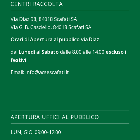
CENTRI RACCOLTA
recherche, le tri des jeux et les outils qui facilitent
l’exploration sans perdre de temps.
Via Diaz 98, 84018 Scafati SA
Via G. B. Casciello, 84018 Scafati SA
Orari di Apertura al pubblico via Diaz
dal
Lunedì
al
Sabato
dalle 8.00 alle 14.00
escluso i
festivi
Email:
info@acsescafati.it
La version gratuite permet de se familiariser avec
les commandes et le rythme des parties. Avec
Chicken Road démo
, il devient possible d’observer
comment se déroule chaque manche avant
APERTURA UFFICI AL PUBBLICO
d’envisager une session avec de vraies mises.
LUN, GIO: 09:00-12:00