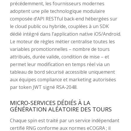
précédemment, les fournisseurs modernes
adoptent une pile technologique modulaire
composée d’API RESTful back‑end hébergées sur
le cloud public ou hybride, couplées à un SDK
dédié intégré dans l’application native iOS/Android.
Le moteur de règles métier centralise toutes les
variables promotionnelles – nombre de tours
attribués, durée valide, condition de mise – et
permet leur modification en temps réel via un
tableau de bord sécurisé accessible uniquement
aux équipes compliance et marketing autorisées
par token JWT signé RSA‑2048.
MICRO‑SERVICES DÉDIÉS À LA
GÉNÉRATION ALÉATOIRE DES TOURS
Chaque spin est traité par un service indépendant
certifié RNG conforme aux normes eCOGRA ; il