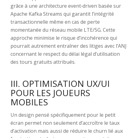
grâce à une architecture event‑driven basée sur
Apache Kafka Streams qui garantit l’intégrité
transactionnelle même en cas de perte
momentanée du réseau mobile LTE/5G. Cette
approche minimise le risque d’incohérence qui
pourrait autrement entraîner des litiges avec l’ANJ
concernant le respect du délai légal d’utilisation
des tours gratuits attribués.
III. OPTIMISATION UX/UI
POUR LES JOUEURS
MOBILES
Un design pensé spécifiquement pour le petit
écran permet non seulement d’accroître le taux
d’activation mais aussi de réduire le churn lié aux