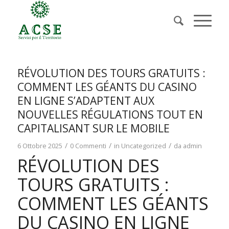
RÉVOLUTION DES TOURS GRATUITS :
COMMENT LES GÉANTS DU CASINO
EN LIGNE S’ADAPTENT AUX
NOUVELLES RÉGULATIONS TOUT EN
CAPITALISANT SUR LE MOBILE
/
/
/
6 Ottobre 2025
0 Commenti
in
Uncategorized
da
admin
RÉVOLUTION DES
TOURS GRATUITS :
COMMENT LES GÉANTS
DU CASINO EN LIGNE