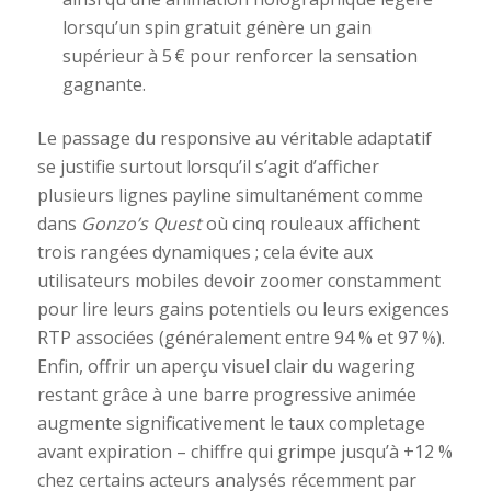
lorsqu’un spin gratuit génère un gain
supérieur à 5 € pour renforcer la sensation
gagnante.
Le passage du responsive au véritable adaptatif
se justifie surtout lorsqu’il s’agit d’afficher
plusieurs lignes payline simultanément comme
dans
Gonzo’s Quest
où cinq rouleaux affichent
trois rangées dynamiques ; cela évite aux
utilisateurs mobiles devoir zoomer constamment
pour lire leurs gains potentiels ou leurs exigences
RTP associées (généralement entre 94 % et 97 %).
Enfin, offrir un aperçu visuel clair du wagering
restant grâce à une barre progressive animée
augmente significativement le taux completage
avant expiration – chiffre qui grimpe jusqu’à +12 %
chez certains acteurs analysés récemment par