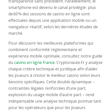
transparence sans précédent. Parallèlement, le
smartphone est devenu le canal privilégié : plus
de 60 % des sessions de casino en ligne sont
effectuées depuis une application mobile ou un
navigateur réactif, selon les dernières études de
marché.
Pour découvrir les meilleures plateformes qui
combinent conformité réglementaire et
expérience mobile optimale, consultez notre guide
du
casino en ligne france
. Cryptonaute.Fr y analyse
chaque critère technique et juridique afin d’aider
les joueurs à choisir le meilleur casino selon leurs
besoins spécifiques. Cette double dynamique –
contraintes légales renforcées d’une part,
explosion du usage mobile d’autre part – rend
indispensable une analyse technique pointue tant
pour les opérateurs que pour les joueurs