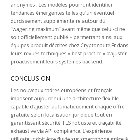
anonymes . Les modèles pourront identifier
tendances émergentes telles qu’un éventuel
durcissement supplémentaire autour du
“wagering maximum” avant même que celui-ci ne
soit officiellement publié – permettant ainsi aux
équipes produit décrites chez Cryptonaute.Fr dans
leurs revues techniques « best practice » d’ajuster
proactivement leurs systèmes backend.
CONCLUSION
Les nouveaux cadres européens et français
imposent aujourd’hui une architecture flexible
capable d’ajuster automatiquement chaque offre
gratuite selon localisation juridique tout en
garantissant sécurité TLS robuste et traçabilité
exhaustive via API compliance. L’expérience
utilisateur doit être fluide sur smartphone grâce à