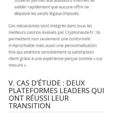
totale et permet aux auditeurs internes de
valider rapidement que aucune offre ne
dépasse les seuils légaux imposés.
Ces mécanismes sont intégrés dans tous les
meilleurs casinos évalués par Cryptonaute.Fr ; ils
permettent non seulement une conformité
irréprochable mais aussi une personnalisation
fine qui améliore sensiblement la satisfaction
client grâce à une expérience perçue comme « sur
mesure ».
V. CAS D’ÉTUDE : DEUX
PLATEFORMES LEADERS QUI
ONT RÉUSSI LEUR
TRANSITION