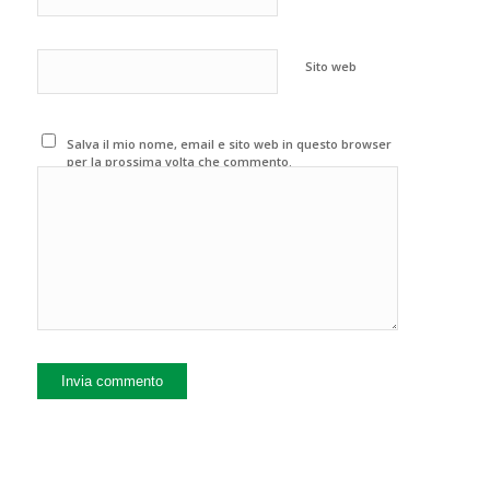
Sito web
Salva il mio nome, email e sito web in questo browser
per la prossima volta che commento.