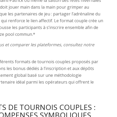
, Saint‑Patrick ou même la saison des fêtes hivernales
 doit jouer main dans la main pour grimper au
que les partenaires de jeu : partager l’adrénaline du
qui renforce le lien affectif. Le format couple crée un
usse les participants à s’inscrire ensemble afin de
rize pool commun.*
us et comparer les plateformes, consultez notre
fférents formats de tournois couples proposés par
ons les bonus dédiés à l’inscription et aux dépôts
ssement global basé sur une méthodologie
rtenaire idéal parmi les opérateurs qui offrent le
TS DE TOURNOIS COUPLES :
ÉCOMPENSES SYMBOLIQUES