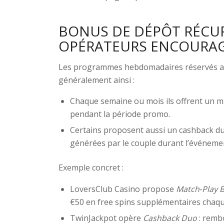
BONUS DE DÉPÔT RÉCU
OPÉRATEURS ENCOURAGE
Les programmes hebdomadaires réservés aux
généralement ainsi :
Chaque semaine ou mois ils offrent un m
pendant la période promo.
Certains proposent aussi un cashback duo
générées par le couple durant l’événeme
Exemple concret :
LoversClub Casino propose
Match‑Play 
€50 en free spins supplémentaires chaqu
TwinJackpot opère
Cashback Duo
: remb