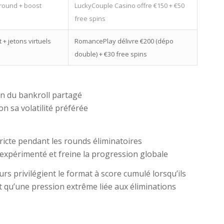
 round + boost
LuckyCouple Casino offre €150 + €50
free spins
+ jetons virtuels
RomancePlay délivre €200 (dépo
double) + €30 free spins
on du bankroll partagé
on sa volatilité préférée
ricte pendant les rounds éliminatoires
 expérimenté et freine la progression globale
rs privilégient le format à score cumulé lorsqu’ils
 qu’une pression extrême liée aux éliminations