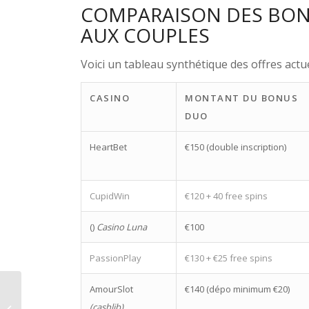
COMPARAISON DES BONU
AUX COUPLES
Voici un tableau synthétique des offres actu
CASINO
MONTANT DU BONUS
DUO
HeartBet
€150 (double inscription)
CupidWin
€120 + 40 free spins
(​)
Casino Luna
€100
PassionPlay
€130 + €25 free spins
AmourSlot
€140 (dépo minimum €20)
Social Gaming im Online‑Casino:
(cashlib)
Wie Single‑ und Multiplayer‑Spiele