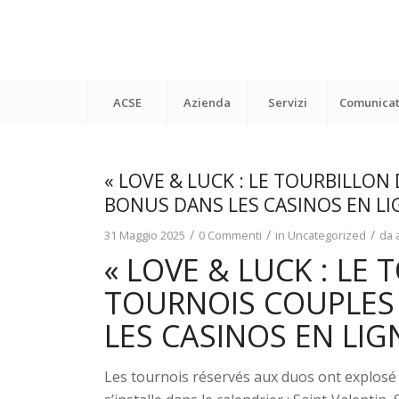
ACSE
Azienda
Servizi
Comunicat
« LOVE & LUCK : LE TOURBILLO
BONUS DANS LES CASINOS EN LI
/
/
/
31 Maggio 2025
0 Commenti
in
Uncategorized
da
« LOVE & LUCK : LE
TOURNOIS COUPLES
LES CASINOS EN LIG
Les tournois réservés aux duos ont explosé