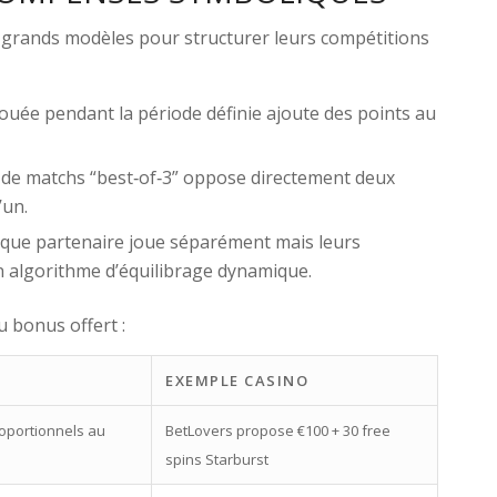
s grands modèles pour structurer leurs compétitions
ouée pendant la période définie ajoute des points au
e de matchs “best‑of‑3” oppose directement deux
’un.
aque partenaire joue séparément mais leurs
 algorithme d’équilibrage dynamique.
u bonus offert :
EXEMPLE CASINO
roportionnels au
BetLovers propose €100 + 30 free
spins Starburst