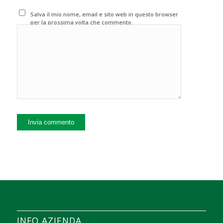
Salva il mio nome, email e sito web in questo browser
per la prossima volta che commento.
INFO AZIENDA