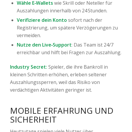
Wähle E‑Wallets
wie Skrill oder Neteller für
Auszahlungen innerhalb von 24 Stunden.
Verifiziere dein Konto
sofort nach der
Registrierung, um spätere Verzögerungen zu
vermeiden.
Nutze den Live‑Support
: Das Team ist 24/7
erreichbar und hilft bei Fragen zur Auszahlung.
Industry Secret:
Spieler, die ihre Bankroll in
kleinen Schritten erhöhen, erleben seltener
Auszahlungssperren, weil das Risiko von
verdächtigen Aktivitäten geringer ist.
MOBILE ERFAHRUNG UND
SICHERHEIT
Heutzutage spielen viele Nutzer über