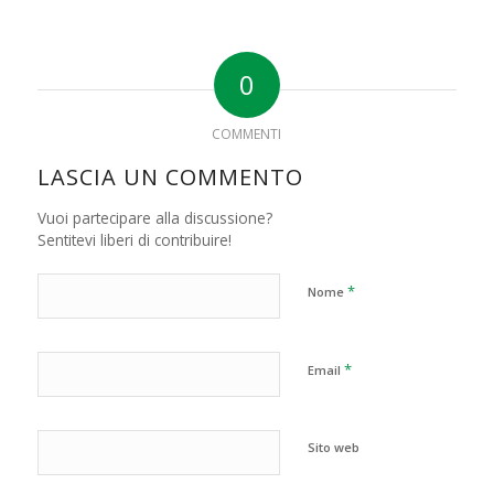
0
COMMENTI
LASCIA UN COMMENTO
Vuoi partecipare alla discussione?
Sentitevi liberi di contribuire!
*
Nome
*
Email
Sito web