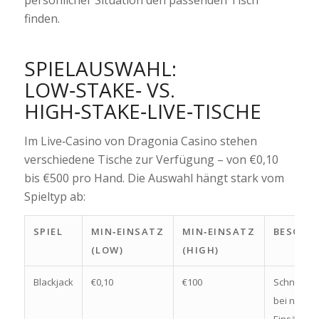
persönlicher Situation den passenden Tisch
finden.
SPIELAUSWAHL:
LOW‑STAKE‑ VS.
HIGH‑STAKE‑LIVE‑TISCHE
Im Live‑Casino von Dragonia Casino stehen
verschiedene Tische zur Verfügung – von €0,10
bis €500 pro Hand. Die Auswahl hängt stark vom
Spieltyp ab:
SPIEL
MIN‑EINSATZ
MIN‑EINSATZ
BESOND
(LOW)
(HIGH)
Blackjack
€0,10
€100
Schneller
bei niedri