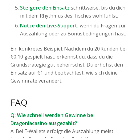
Steigere den Einsatz
schrittweise, bis du dich
mit dem Rhythmus des Tisches wohlfühlst.
Nutze den Live‑Support
, wenn du Fragen zur
Auszahlung oder zu Bonusbedingungen hast.
Ein konkretes Beispiel: Nachdem du 20 Runden bei
€0,10 gespielt hast, erkennst du, dass du die
Grundstrategie gut beherrschst. Du erhöhst den
Einsatz auf €1 und beobachtest, wie sich deine
Gewinnrate verändert.
FAQ
Q: Wie schnell werden Gewinne bei
Dragoniacasino ausgezahlt?
A: Bei E‑Wallets erfolgt die Auszahlung meist