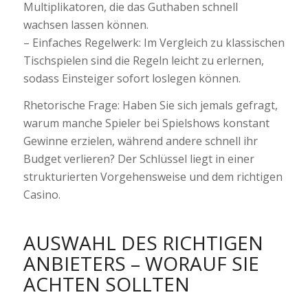
Multiplikatoren, die das Guthaben schnell
wachsen lassen können.
– Einfaches Regelwerk: Im Vergleich zu klassischen
Tischspielen sind die Regeln leicht zu erlernen,
sodass Einsteiger sofort loslegen können.
Rhetorische Frage: Haben Sie sich jemals gefragt,
warum manche Spieler bei Spielshows konstant
Gewinne erzielen, während andere schnell ihr
Budget verlieren? Der Schlüssel liegt in einer
strukturierten Vorgehensweise und dem richtigen
Casino.
AUSWAHL DES RICHTIGEN
ANBIETERS – WORAUF SIE
ACHTEN SOLLTEN