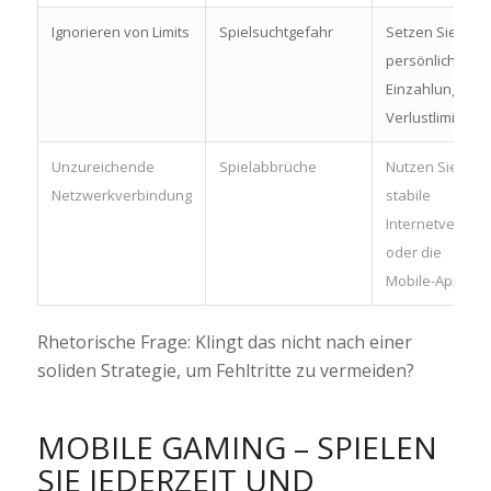
Ignorieren von Limits
Spielsuchtgefahr
Setzen Sie
persönliche
Einzahlungs‑ u
Verlustlimits
Unzureichende
Spielabbrüche
Nutzen Sie eine
Netzwerkverbindung
stabile
Internetverbin
oder die
Mobile‑App
Rhetorische Frage: Klingt das nicht nach einer
soliden Strategie, um Fehltritte zu vermeiden?
MOBILE GAMING – SPIELEN
SIE JEDERZEIT UND