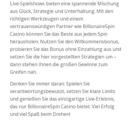
Live‑Spielshows bieten eine spannende Mischung
aus Glück, Strategie und Unterhaltung. Mit den
richtigen Werkzeugen und einem
vertrauenswürdigen Partner wie BillionaireSpin
Casino können Sie das Beste aus jedem Spin
herausholen. Nutzen Sie den Willkommensbonus,
probieren Sie das Bonus ohne Einzahlung aus und
setzen Sie die hier vorgestellten Strategien um –
dann stehen Ihnen die großen Gewinne zum
Greifen nah.
Denken Sie immer daran: Spielen Sie
verantwortungsbewusst, setzen Sie klare Limits
und genießen Sie das einzigartige Live‑Erlebnis,
das nur BillionaireSpin Casino bietet. Viel Erfolg
und viel Spaß beim Drehen!