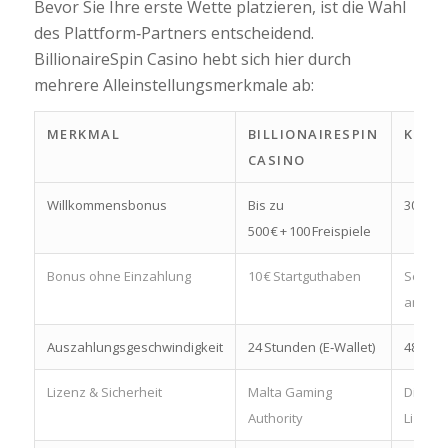
Bevor Sie Ihre erste Wette platzieren, ist die Wahl
des Plattform‑Partners entscheidend.
BillionaireSpin Casino hebt sich hier durch
mehrere Alleinstellungsmerkmale ab:
MERKMAL
BILLIONAIRESPIN
KONK
CASINO
Willkommensbonus
Bis zu
300 € + 
500 € + 100 Freispiele
Bonus ohne Einzahlung
10 € Startguthaben
Selten
angeb
Auszahlungsgeschwindigkeit
24 Stunden (E‑Wallet)
48‑72 
Lizenz & Sicherheit
Malta Gaming
Divers
Authority
Lizenz