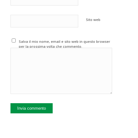
Sito web
Salva il mio nome, email e sito web in questo browser
per la prossima volta che commento.