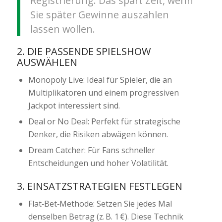
Registrierung. Das spart Zeit, wenn
Sie später Gewinne auszahlen
lassen wollen.
2. DIE PASSENDE SPIELSHOW
AUSWÄHLEN
Monopoly Live: Ideal für Spieler, die an
Multiplikatoren und einem progressiven
Jackpot interessiert sind.
Deal or No Deal: Perfekt für strategische
Denker, die Risiken abwägen können.
Dream Catcher: Für Fans schneller
Entscheidungen und hoher Volatilität.
3. EINSATZSTRATEGIEN FESTLEGEN
Flat‑Bet‑Methode: Setzen Sie jedes Mal
denselben Betrag (z. B. 1 €). Diese Technik