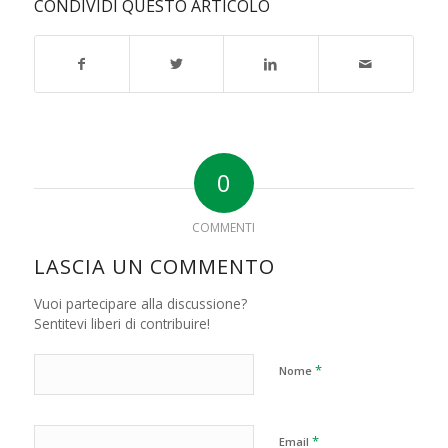
CONDIVIDI QUESTO ARTICOLO
0
COMMENTI
LASCIA UN COMMENTO
Vuoi partecipare alla discussione?
Sentitevi liberi di contribuire!
*
Nome
*
Email