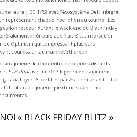
supérieure (~30 TPS) avec l’écosystème DeFi intégré
t » représentant chaque inscription au tournoi. Les
ongestion réseau ; durant le week‑end du Black Friday
 généralement inférieurs aux frais Bitcoin lorsqu’on
um ou Optimism qui compressent plusieurs
avant soumission au mainnet Ethereum.
aux joueurs le choix entre deux pools distincts :
% et
ETH Pool
avec un RTP légèrement supérieur
 gas via Layer‑2s certifiés par Auroremarket.Fr . La
fil tarifaire du joueur que d’une supériorité
oncurrentes.
NOI « BLACK FRIDAY BLITZ »