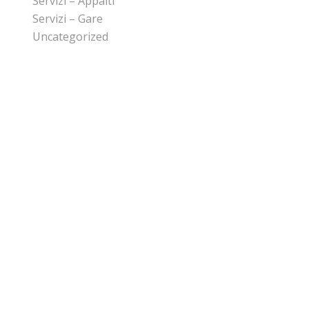
Servizi – Appalti
Servizi – Gare
Uncategorized