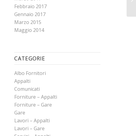
Febbraio 2017
re
Gennaio 2017
Marzo 2015
Maggio 2014
CATEGORIE
Albo Fornitori
Appalti
Comunicati
Forniture – Appalti
Forniture – Gare
Gare
Lavori – Appalti
Lavori – Gare