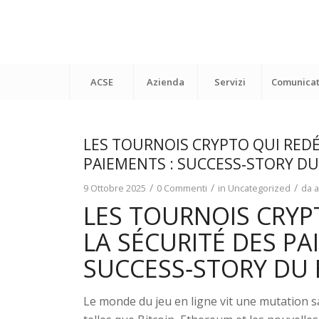
ACSE
Azienda
Servizi
Comunicat
LES TOURNOIS CRYPTO QUI REDÉ
PAIEMENTS : SUCCESS‑STORY DU
/
/
/
9 Ottobre 2025
0 Commenti
in
Uncategorized
da
LES TOURNOIS CRYP
LA SÉCURITÉ DES PA
SUCCESS‑STORY DU 
Le monde du jeu en ligne vit une mutation 