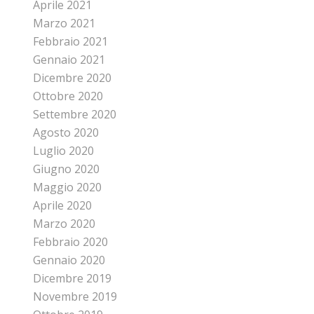
Aprile 2021
Marzo 2021
Febbraio 2021
Gennaio 2021
Dicembre 2020
Ottobre 2020
Settembre 2020
Agosto 2020
Luglio 2020
Giugno 2020
Maggio 2020
Aprile 2020
Marzo 2020
Febbraio 2020
Gennaio 2020
Dicembre 2019
Novembre 2019