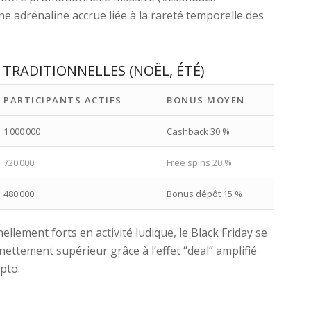
’une adrénaline accrue liée à la rareté temporelle des
TRADITIONNELLES (NOËL, ÉTÉ)
PARTICIPANTS ACTIFS
BONUS MOYEN
1 000 000
Cashback 30 %
720 000
Free spins 20 %
480 000
Bonus dépôt 15 %
llement forts en activité ludique, le Black Friday se
ettement supérieur grâce à l’effet “deal” amplifié
pto.