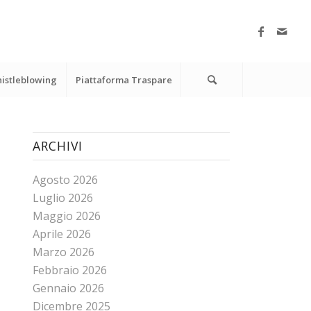
istleblowing
Piattaforma Traspare
ARCHIVI
Agosto 2026
Luglio 2026
Maggio 2026
Aprile 2026
Marzo 2026
Febbraio 2026
Gennaio 2026
Dicembre 2025