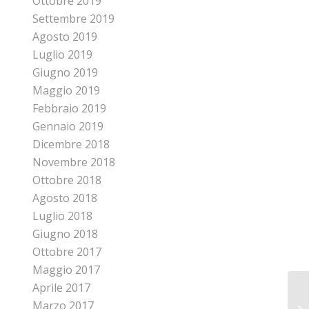
Ottobre 2019
Settembre 2019
Agosto 2019
Luglio 2019
Giugno 2019
Maggio 2019
Febbraio 2019
Gennaio 2019
Dicembre 2018
Novembre 2018
Ottobre 2018
Agosto 2018
Luglio 2018
Giugno 2018
Ottobre 2017
Maggio 2017
Aprile 2017
Le
Marzo 2017
en