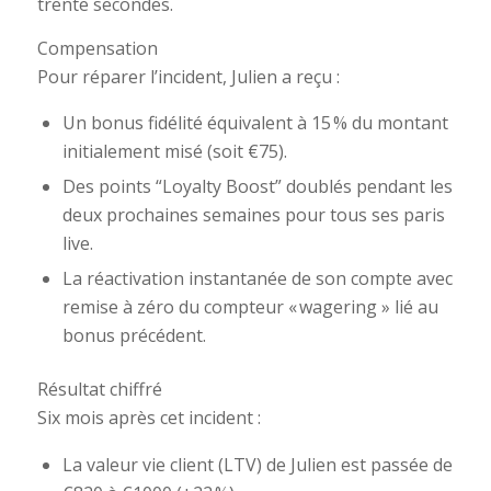
trente secondes.
Compensation
Pour réparer l’incident, Julien a reçu :
Un bonus fidélité équivalent à 15 % du montant
initialement misé (soit €75).
Des points “Loyalty Boost” doublés pendant les
deux prochaines semaines pour tous ses paris
live.
La réactivation instantanée de son compte avec
remise à zéro du compteur « wagering » lié au
bonus précédent.
Résultat chiffré
Six mois après cet incident :
La valeur vie client (LTV) de Julien est passée de