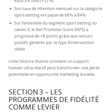
€820 à €1000 (+22 %).
Son taux de rétention mensuel sur la catégorie
sport‑betting est passé de 68 % à 84 %.
Sur l’ensemble du segment sport betting du
casino X, le Net Promoter Score (NPS) a
progressé de +8 points grâce aux retours
positifs générés par ce type d’intervention
ciblée.
Cette histoire illustre comment un support
humain ultra‐réactif peut transformer une perte
potentielle en opportunité marketing durable.
SECTION 3 – LES
PROGRAMMES DE FIDÉLITÉ
COMME LEVIER