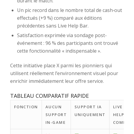
durant le match.
Un pic record dans le nombre total de cash‑out
effectués (+9 %) comparé aux éditions
précédentes sans Live Help Bar.
Satisfaction exprimée via sondage post-
événement : 96 % des participants ont trouvé
cette fonctionnalité « indispensable ».
Cette initiative place X parmi les pionniers qui
utilisent réellement l’environnement visuel pour
enrichir immédiatement leur offre service.
TABLEAU COMPARATIF RAPIDE
FONCTION
AUCUN
SUPPORT IA
LIVE
SUPPORT
UNIQUEMENT
HELP BA
IN-GAME
COMPLE