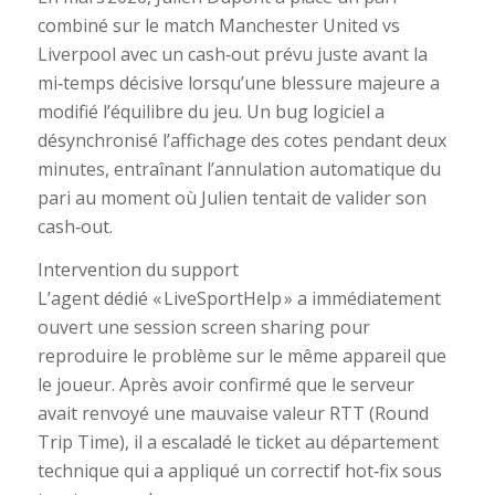
combiné sur le match Manchester United vs
Liverpool avec un cash‑out prévu juste avant la
mi‑temps décisive lorsqu’une blessure majeure a
modifié l’équilibre du jeu. Un bug logiciel a
désynchronisé l’affichage des cotes pendant deux
minutes, entraînant l’annulation automatique du
pari au moment où Julien tentait de valider son
cash‑out.
Intervention du support
L’agent dédié « LiveSportHelp » a immédiatement
ouvert une session screen sharing pour
reproduire le problème sur le même appareil que
le joueur. Après avoir confirmé que le serveur
avait renvoyé une mauvaise valeur RTT (Round
Trip Time), il a escaladé le ticket au département
technique qui a appliqué un correctif hot‑fix sous