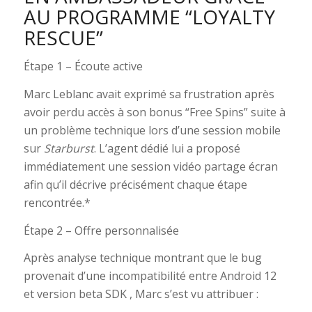
AU PROGRAMME “LOYALTY
RESCUE”
Étape 1 – Écoute active
Marc Leblanc avait exprimé sa frustration après
avoir perdu accès à son bonus “Free Spins” suite à
un problème technique lors d’une session mobile
sur
Starburst
. L’agent dédié lui a proposé
immédiatement une session vidéo partage écran
afin qu’il décrive précisément chaque étape
rencontrée.*
Étape 2 – Offre personnalisée
Après analyse technique montrant que le bug
provenait d’une incompatibilité entre Android 12
et version beta SDK , Marc s’est vu attribuer :