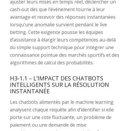
ajuster leurs mises en temps réel, déclencher un
cash‑out dès que l’événement tourne à leur
avantage et recevoir des réponses instantanées
lorsqu’une anomalie survient pendant le live
betting. Cette exigence pousse les équipes
d’assistance à élargir leurs compétences au-delà
du simple support technique pour intégrer une
connaissance pointue des marchés sportifs et des
algorithmes de calcul des probabilités.
H3‑1.1 – L’IMPACT DES CHATBOTS
INTELLIGENTS SUR LA RÉSOLUTION
INSTANTANÉE
Les chatbots alimentés par le machine learning
analysent chaque requête afin d’identifier si elle
porte sur une cote fluctuante, un problème de
paiement ou une demande de mise