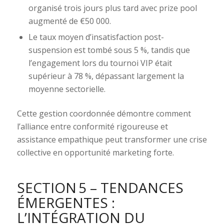
organisé trois jours plus tard avec prize pool
augmenté de €50 000.
Le taux moyen d’insatisfaction post-
suspension est tombé sous 5 %, tandis que
l’engagement lors du tournoi VIP était
supérieur à 78 %, dépassant largement la
moyenne sectorielle.
Cette gestion coordonnée démontre comment
l’alliance entre conformité rigoureuse et
assistance empathique peut transformer une crise
collective en opportunité marketing forte.
SECTION 5 – TENDANCES
ÉMERGENTES :
L’INTÉGRATION DU