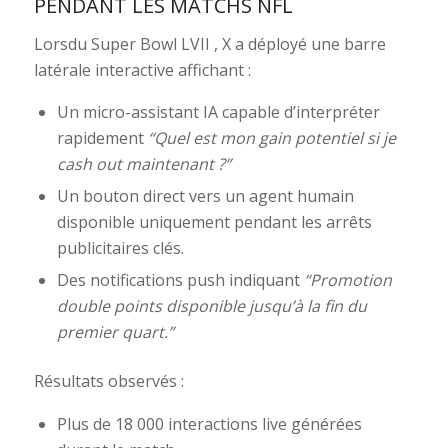
PENDANT LES MATCHS NFL
Lorsdu Super Bowl LVII , X a déployé une barre
latérale interactive affichant :
Un micro-assistant IA capable d’interpréter
rapidement
“Quel est mon gain potentiel si je
cash out maintenant ?”
Un bouton direct vers un agent humain
disponible uniquement pendant les arrêts
publicitaires clés.
Des notifications push indiquant
“Promotion
double points disponible jusqu’à la fin du
premier quart.”
Résultats observés :
Plus de 18 000 interactions live générées