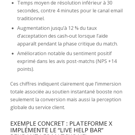
Temps moyen de résolution inférieur à 30
secondes, contre 4 minutes pour le canal email
traditionnel.
Augmentation jusqu’à 12 % du taux
d’acceptation des cash‑out lorsque l’aide
apparaît pendant la phase critique du match.
Amélioration notable du sentiment positif
exprimé dans les avis post-matchs (NPS +14
points).
Ces chiffres indiquent clairement que l’immersion
totale associée au soutien instantané booste non
seulement la conversion mais aussi la perception
globale du service client.
EXEMPLE CONCRET : PLATEFORME X
IMPLÉMENTE LE “LIVE HELP BAR”