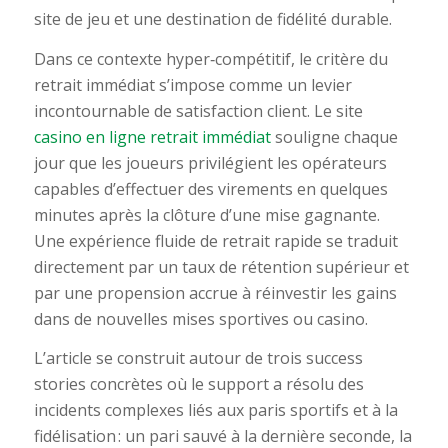
site de jeu et une destination de fidélité durable.
Dans ce contexte hyper‑compétitif, le critère du
retrait immédiat s’impose comme un levier
incontournable de satisfaction client. Le site
casino en ligne retrait immédiat
souligne chaque
jour que les joueurs privilégient les opérateurs
capables d’effectuer des virements en quelques
minutes après la clôture d’une mise gagnante.
Une expérience fluide de retrait rapide se traduit
directement par un taux de rétention supérieur et
par une propension accrue à réinvestir les gains
dans de nouvelles mises sportives ou casino.
L’article se construit autour de trois success
stories concrètes où le support a résolu des
incidents complexes liés aux paris sportifs et à la
fidélisation : un pari sauvé à la dernière seconde, la