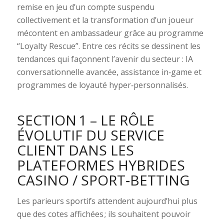
remise en jeu d’un compte suspendu
collectivement et la transformation d’un joueur
mécontent en ambassadeur grâce au programme
“Loyalty Rescue”. Entre ces récits se dessinent les
tendances qui façonnent l’avenir du secteur : IA
conversationnelle avancée, assistance in‑game et
programmes de loyauté hyper‑personnalisés.
SECTION 1 – LE RÔLE
ÉVOLUTIF DU SERVICE
CLIENT DANS LES
PLATEFORMES HYBRIDES
CASINO / SPORT‑BETTING
Les parieurs sportifs attendent aujourd’hui plus
que des cotes affichées ; ils souhaitent pouvoir