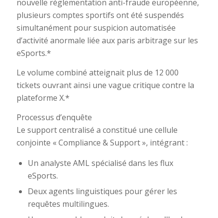
nouvelle réglementation anti-fraude européenne,
plusieurs comptes sportifs ont été suspendés
simultanément pour suspicion automatisée
d’activité anormale liée aux paris arbitrage sur les
eSports.*
Le volume combiné atteignait plus de 12 000
tickets ouvrant ainsi une vague critique contre la
plateforme X.*
Processus d’enquête
Le support centralisé a constitué une cellule
conjointe « Compliance & Support », intégrant :
Un analyste AML spécialisé dans les flux
eSports.
Deux agents linguistiques pour gérer les
requêtes multilingues.