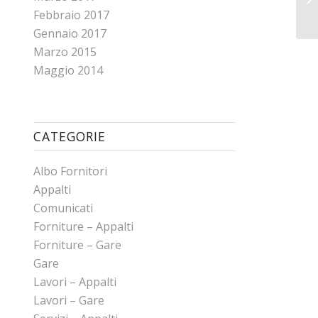
De
Febbraio 2017
Gennaio 2017
Marzo 2015
Maggio 2014
CATEGORIE
Albo Fornitori
Appalti
Comunicati
Forniture – Appalti
Forniture – Gare
Gare
Lavori – Appalti
Lavori – Gare