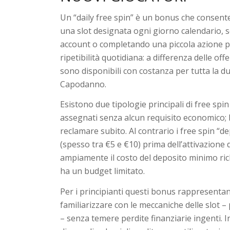
Un “daily free spin” è un bonus che consente 
una slot designata ogni giorno calendario, 
account o completando una piccola azione pro
ripetibilità quotidiana: a differenza delle off
sono disponibili con costanza per tutta la du
Capodanno.
Esistono due tipologie principali di free spin
assegnati senza alcun requisito economico; b
reclamare subito. Al contrario i free spin “
(spesso tra €5 e €10) prima dell’attivazione 
ampiamente il costo del deposito minimo ric
ha un budget limitato.
Per i principianti questi bonus rappresent
familiarizzare con le meccaniche delle slot – 
– senza temere perdite finanziarie ingenti. In