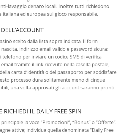
ti‑lavaggio denaro locali. Inoltre tutti richiedono
e italiana ed europea sul gioco responsabile.
A DELL’ACCOUNT
inò scelto dalla lista sopra indicata. Il form
nascita, indirizzo email valido e password sicura;
 telefono per inviare un codice SMS di verifica
mail tramite il link ricevuto nella casella postale,
della carta d’identità o del passaporto per soddisfare
esto processo dura solitamente meno di cinque
gibili; una volta approvati gli account saranno pronti
RICHIEDI IL DAILY FREE SPIN
 principale la voce “Promozioni”, “Bonus” o “Offerte”.
agne attive; individua quella denominata “Daily Free