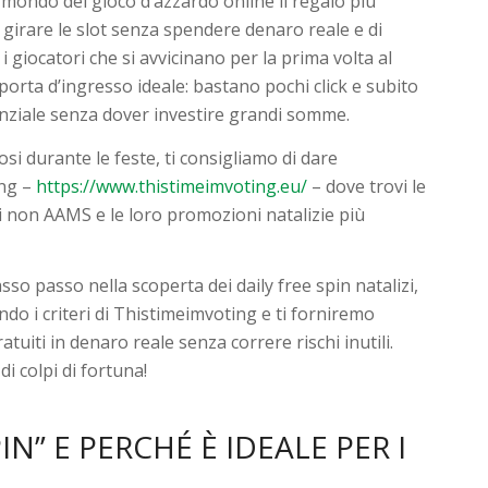
mondo del gioco d’azzardo online il regalo più
 girare le slot senza spendere denaro reale e di
 i giocatori che si avvicinano per la prima volta al
 porta d’ingresso ideale: bastano pochi click e subito
enziale senza dover investire grandi somme.
si durante le feste, ti consigliamo di dare
ing –
https://www.thistimeimvoting.eu/
– dove trovi le
i non AAMS e le loro promozioni natalizie più
o passo nella scoperta dei daily free spin natalizi,
ondo i criteri di Thistimeimvoting e ti forniremo
atuiti in denaro reale senza correre rischi inutili.
di colpi di fortuna!
IN” E PERCHÉ È IDEALE PER I