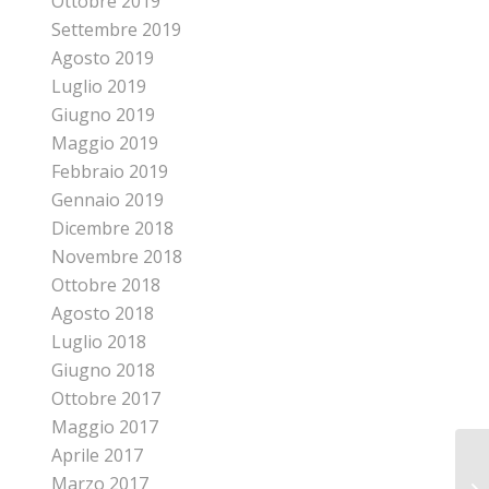
Ottobre 2019
Settembre 2019
Agosto 2019
Luglio 2019
Giugno 2019
Maggio 2019
Febbraio 2019
Gennaio 2019
Dicembre 2018
Novembre 2018
Ottobre 2018
Agosto 2018
Luglio 2018
Giugno 2018
Ottobre 2017
Maggio 2017
Aprile 2017
Th
Marzo 2017