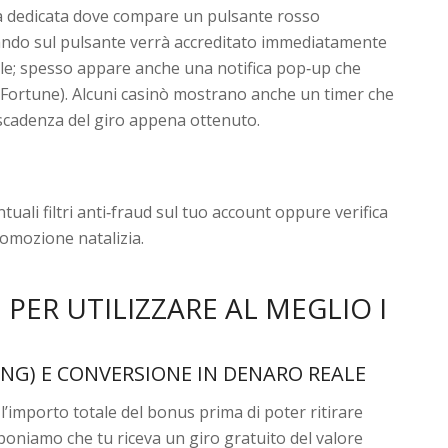
ina dedicata dove compare un pulsante rosso
ccando sul pulsante verrà accreditato immediatamente
nale; spesso appare anche una notifica pop‑up che
s Fortune). Alcuni casinò mostrano anche un timer che
scadenza del giro appena ottenuto.
uali filtri anti‑fraud sul tuo account oppure verifica
romozione natalizia.
ER UTILIZZARE AL MEGLIO I
ING) E CONVERSIONE IN DENARO REALE
l’importo totale del bonus prima di poter ritirare
pponiamo che tu riceva un giro gratuito del valore