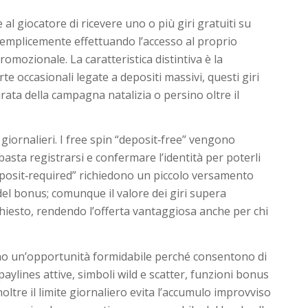
al giocatore di ricevere uno o più giri gratuiti su
semplicemente effettuando l’accesso al proprio
mozionale. La caratteristica distintiva è la
erte occasionali legate a depositi massivi, questi giri
rata della campagna natalizia o persino oltre il
 giornalieri. I free spin “deposit‑free” vengono
asta registrarsi e confermare l’identità per poterli
deposit‑required” richiedono un piccolo versamento
del bonus; comunque il valore dei giri supera
hiesto, rendendo l’offerta vantaggiosa anche per chi
ano un’opportunità formidabile perché consentono di
paylines attive, simboli wild e scatter, funzioni bonus
oltre il limite giornaliero evita l’accumulo improvviso