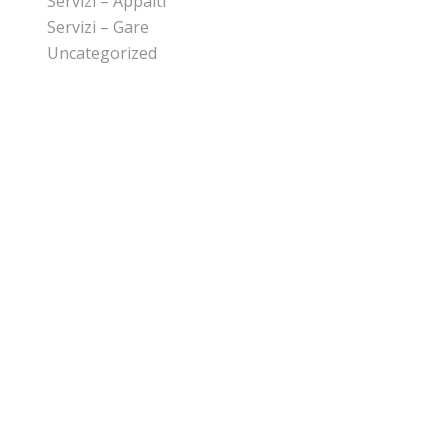
Servizi – Appalti
Servizi – Gare
Uncategorized