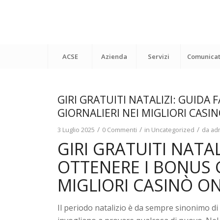
ACSE
Azienda
Servizi
Comunicat
GIRI GRATUITI NATALIZI: GUIDA 
GIORNALIERI NEI MIGLIORI CASI
/
/
/
3 Luglio 2025
0 Commenti
in
Uncategorized
da
ad
GIRI GRATUITI NATAL
OTTENERE I BONUS G
MIGLIORI CASINÒ O
Il periodo natalizio è da sempre sinonimo di 