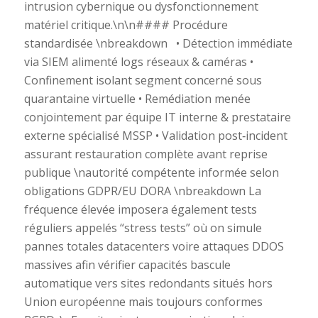
intrusion cybernique ou dysfonctionnement
matériel critique.\n\n#### Procédure
standardisée \nbreakdown • Détection immédiate
via SIEM alimenté logs réseaux & caméras •
Confinement isolant segment concerné sous
quarantaine virtuelle • Remédiation menée
conjointement par équipe IT interne & prestataire
externe spécialisé MSSP • Validation post‑incident
assurant restauration complète avant reprise
publique \nautorité compétente informée selon
obligations GDPR/EU DORA \nbreakdown​ La
fréquence élevée imposera également tests
réguliers appelés “stress tests” où on simule
pannes totales datacenters voire attaques DDOS
massives afin vérifier capacités bascule
automatique vers sites redondants situés hors
Union européenne mais toujours conformes