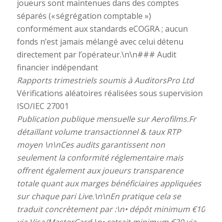
joueurs sont maintenues dans des comptes
séparés (« ségrégation comptable »)
conformément aux standards eCOGRA ; aucun
fonds n’est jamais mélangé avec celui détenu
directement par l’opérateur.\n\n### Audit
financier indépendant
Rapports trimestriels soumis à AuditorsPro Ltd
Vérifications aléatoires réalisées sous supervision
ISO/IEC 27001
Publication publique mensuelle sur
Aerofilms.Fr
détaillant volume transactionnel & taux RTP
moyen \n\nCes audits garantissent non
seulement la conformité réglementaire mais
offrent également aux joueurs transparence
totale quant aux marges bénéficiaires appliquées
sur chaque pari Live.\n\nEn pratique cela se
traduit concrètement par​ :\n• dépôt minimum €10
via Visa/MasterCard \n• retrait minimum €20 via