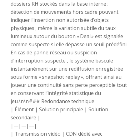
dossiers RH stockés dans la base interne ;
détection de mouvements hors cadre pouvant
indiquer l’insertion non autorisée d’objets
physiques ; même la variation subtile du taux
lumineux autour du bouton « Deal » est signalée
comme suspecte si elle dépasse un seuil prédéfini.
En cas de panne réseau ou suspicion
d’interruption suspecte , le système bascule
instantanément sur une rediffusion enregistrée
sous forme « snapshot replay », offrant ainsi au
joueur une continuité sans perte perceptible tout
en conservant l’intégrité statistique du
jeu.\n\n### Redondance technique
| Élément | Solution principale | Solution
secondaire |
|—|—|—|
| Transmission vidéo | CDN dédié avec