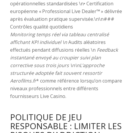
opérationnelles standardisées \n• Certification
européenne « Professional Live Dealer™ » délivrée
après évaluation pratique supervisée.\n\n###
Contrôles qualité quotidiens
Monitoring temps réel via tableau centralisé
affichant KPI individuel \n
Audits aléatoires
effectués pendant diffusions réelles \n
Feedback
instantané envoyé au croupier suivi plan
corrective sous trois jours \n\nL’approche
structurée adoptée fait souvent ressortir
Aerofilms.fr
* comme référence lorsqu’on compare
niveaux professionnels entre différents
fournisseurs Live Casino.
POLITIQUE DE JEU
RESPONSABLE : LIMITER LES