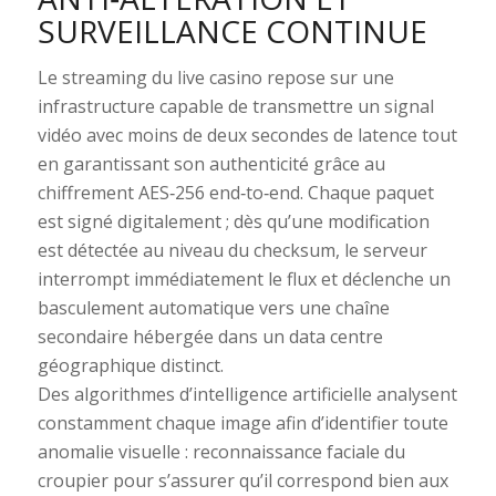
SURVEILLANCE CONTINUE
Le streaming du live casino repose sur une
infrastructure capable de transmettre un signal
vidéo avec moins de deux secondes de latence tout
en garantissant son authenticité grâce au
chiffrement AES‑256 end‑to‑end. Chaque paquet
est signé digitalement ; dès qu’une modification
est détectée au niveau du checksum, le serveur
interrompt immédiatement le flux et déclenche un
basculement automatique vers une chaîne
secondaire hébergée dans un data centre
géographique distinct.
Des algorithmes d’intelligence artificielle analysent
constamment chaque image afin d’identifier toute
anomalie visuelle : reconnaissance faciale du
croupier pour s’assurer qu’il correspond bien aux