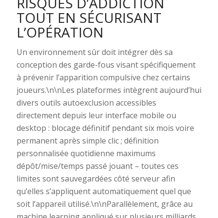
RISQUES D’ADDICTION
TOUT EN SÉCURISANT
L’OPÉRATION
Un environnement sûr doit intégrer dès sa
conception des garde-fous visant spécifiquement
à prévenir l’apparition compulsive chez certains
joueurs.\n\nLes plateformes intègrent aujourd’hui
divers outils autoexclusion accessibles
directement depuis leur interface mobile ou
desktop : blocage définitif pendant six mois voire
permanent après simple clic ; définition
personnalisée quotidienne maximums
dépôt/mise/temps passé jouant – toutes ces
limites sont sauvegardées côté serveur afin
qu’elles s’appliquent automatiquement quel que
soit l’appareil utilisé.\n\nParallèlement, grâce au
machine learning appliqué sur plusieurs milliards