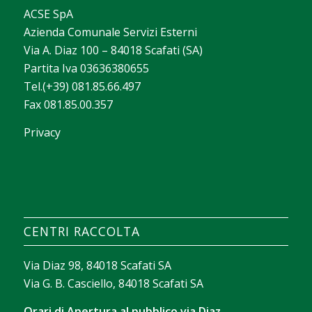
ACSE SpA
Azienda Comunale Servizi Esterni
Via A. Diaz 100 – 84018 Scafati (SA)
Partita Iva 03636380655
Tel.(+39) 081.85.66.497
Fax 081.85.00.357
Privacy
La valeur d’un casino apparaît souvent dans la
façon dont il aide chacun à trouver rapidement ce
qui lui correspond. Avec
sava spin casino
, on peut
construire un texte court sur les filtres de
CENTRI RACCOLTA
recherche, le tri des jeux et les outils qui facilitent
l’exploration sans perdre de temps.
Via Diaz 98, 84018 Scafati SA
Via G. B. Casciello, 84018 Scafati SA
Orari di Apertura al pubblico via Diaz