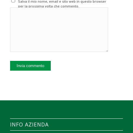
Salva il mio nome, email e sito web in questo browser
per la prossima volta che commento.
INFO AZIENDA