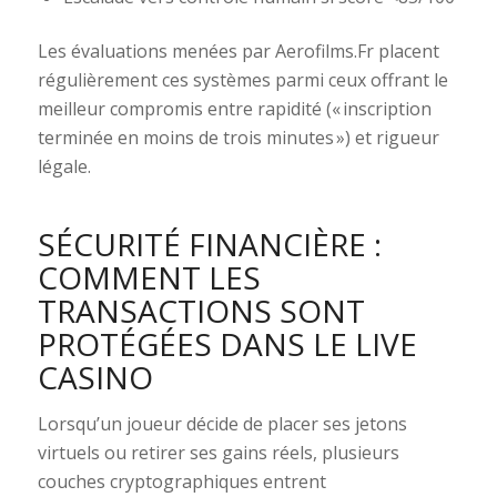
Les évaluations menées par Aerofilms.Fr placent
régulièrement ces systèmes parmi ceux offrant le
meilleur compromis entre rapidité (« inscription
terminée en moins de trois minutes ») et rigueur
légale.
SÉCURITÉ FINANCIÈRE :
COMMENT LES
TRANSACTIONS SONT
PROTÉGÉES DANS LE LIVE
CASINO
Lorsqu’un joueur décide de placer ses jetons
virtuels ou retirer ses gains réels, plusieurs
couches cryptographiques entrent