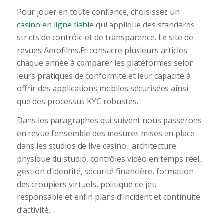
Pour jouer en toute confiance, choisissez un
casino en ligne fiable
qui applique des standards
stricts de contrôle et de transparence. Le site de
revues Aerofilms.Fr consacre plusieurs articles
chaque année à comparer les plateformes selon
leurs pratiques de conformité et leur capacité à
offrir des applications mobiles sécurisées ainsi
que des processus KYC robustes.
Dans les paragraphes qui suivent nous passerons
en revue l’ensemble des mesures mises en place
dans les studios de live casino : architecture
physique du studio, contrôles vidéo en temps réel,
gestion d’identité, sécurité financière, formation
des croupiers virtuels, politique de jeu
responsable et enfin plans d’incident et continuité
d’activité.