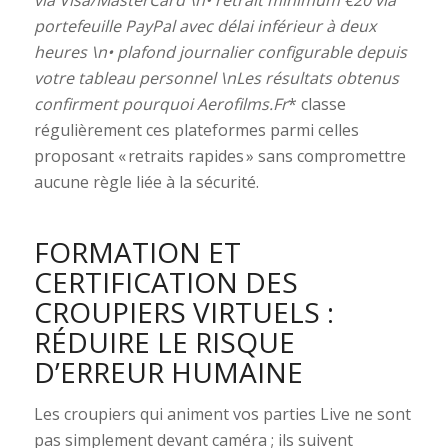
portefeuille PayPal avec délai inférieur à deux
heures \n• plafond journalier configurable depuis
votre tableau personnel \nLes résultats obtenus
confirment pourquoi
Aerofilms.Fr
* classe
régulièrement ces plateformes parmi celles
proposant « retraits rapides » sans compromettre
aucune règle liée à la sécurité.
FORMATION ET
CERTIFICATION DES
CROUPIERS VIRTUELS :
RÉDUIRE LE RISQUE
D’ERREUR HUMAINE
Les croupiers qui animent vos parties Live ne sont
pas simplement devant caméra ; ils suivent