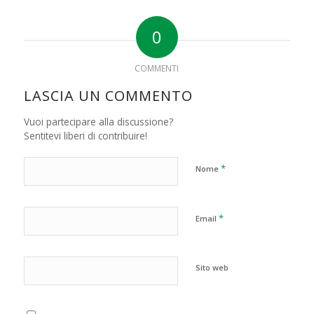
0
COMMENTI
LASCIA UN COMMENTO
Vuoi partecipare alla discussione?
Sentitevi liberi di contribuire!
*
Nome
*
Email
Sito web