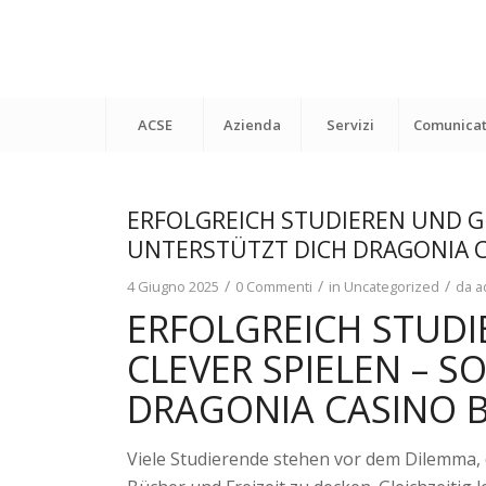
ACSE
Azienda
Servizi
Comunicat
ERFOLGREICH STUDIEREN UND GL
UNTERSTÜTZT DICH DRAGONIA 
/
/
/
4 Giugno 2025
0 Commenti
in
Uncategorized
da
a
ERFOLGREICH STUDI
CLEVER SPIELEN – S
DRAGONIA CASINO 
Viele Studierende stehen vor dem Dilemma, 