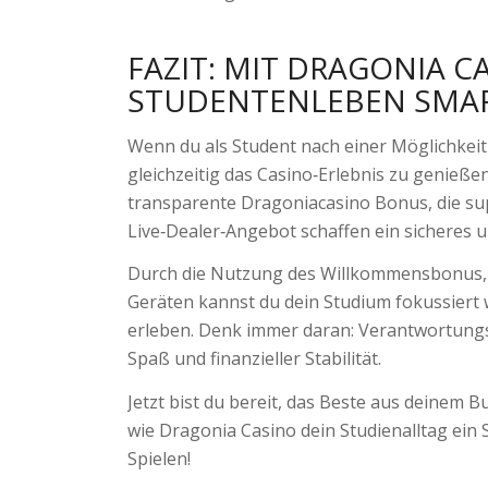
FAZIT: MIT DRAGONIA C
STUDENTENLEBEN SMAR
Wenn du als Student nach einer Möglichkei
gleichzeitig das Casino‑Erlebnis zu genießen
transparente Dragoniacasino Bonus, die s
Live‑Dealer‑Angebot schaffen ein sicheres 
Durch die Nutzung des Willkommensbonus, d
Geräten kannst du dein Studium fokussiert 
erleben. Denk immer daran: Verantwortungsvo
Spaß und finanzieller Stabilität.
Jetzt bist du bereit, das Beste aus deinem 
wie Dragonia Casino dein Studienalltag ein S
Spielen!