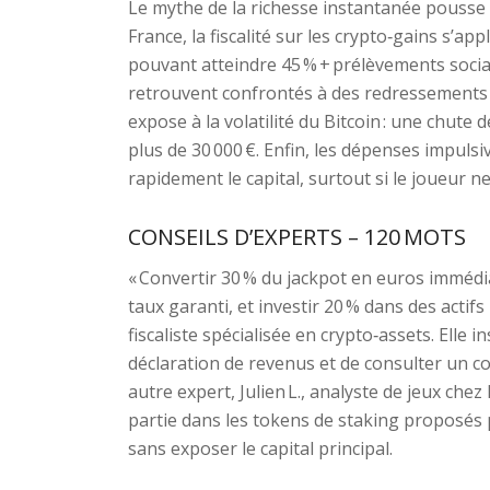
Le mythe de la richesse instantanée pousse
France, la fiscalité sur les crypto‑gains s’ap
pouvant atteindre 45 % + prélèvements socia
retrouvent confrontés à des redressements fi
expose à la volatilité du Bitcoin : une chute
plus de 30 000 €. Enfin, les dépenses impuls
rapidement le capital, surtout si le joueur ne
CONSEILS D’EXPERTS – 120 MOTS
« Convertir 30 % du jackpot en euros immédi
taux garanti, et investir 20 % dans des acti
fiscaliste spécialisée en crypto‑assets. Elle i
déclaration de revenus et de consulter un co
autre expert, Julien L., analyste de jeux ch
partie dans les tokens de staking proposés 
sans exposer le capital principal.