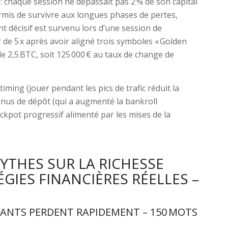
 : chaque session ne dépassait pas 2 % de son capital
 permis de survivre aux longues phases de pertes,
nt décisif est survenu lors d’une session de
r de 5 x après avoir aligné trois symboles « Golden
e 2,5 BTC, soit 125 000 € au taux de change de
 timing (jouer pendant les pics de trafic réduit la
 bonus de dépôt (qui a augmenté la bankroll
jackpot progressif alimenté par les mises de la
YTHES SUR LA RICHESSE
GIES FINANCIÈRES RÉELLES –
ANTS PERDENT RAPIDEMENT – 150 MOTS