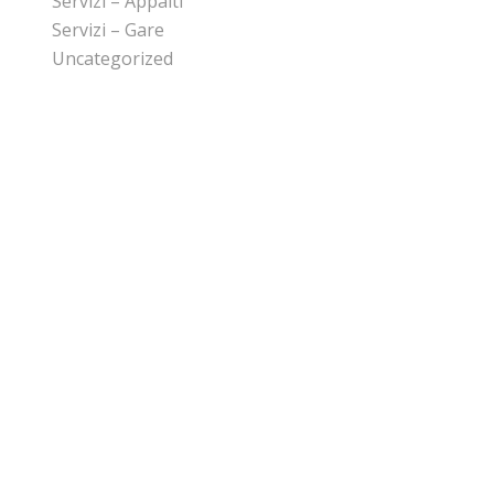
Servizi – Appalti
Servizi – Gare
Uncategorized