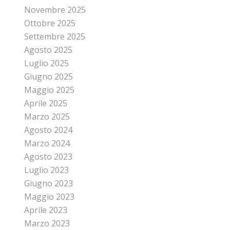
Novembre 2025
Ottobre 2025
Settembre 2025
Agosto 2025
Luglio 2025
Giugno 2025
Maggio 2025
Aprile 2025
Marzo 2025
Agosto 2024
Marzo 2024
Agosto 2023
Luglio 2023
Giugno 2023
Maggio 2023
Aprile 2023
Marzo 2023