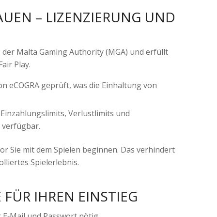
AUEN – LIZENZIERUNG UND
z der Malta Gaming Authority (MGA) und erfüllt
air Play.
von eCOGRA geprüft, was die Einhaltung von
Einzahlungslimits, Verlustlimits und
 verfügbar.
evor Sie mit dem Spielen beginnen. Das verhindert
lliertes Spielerlebnis.
 FÜR IHREN EINSTIEG
r E‑Mail und Passwort nötig.