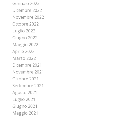
Gennaio 2023
Dicembre 2022
Novembre 2022
Ottobre 2022
Luglio 2022
Giugno 2022
Maggio 2022
Aprile 2022
Marzo 2022
Dicembre 2021
Novembre 2021
Ottobre 2021
Settembre 2021
Agosto 2021
Luglio 2021
Giugno 2021
Maggio 2021