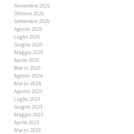
Novembre 2025
Ottobre 2025
Settembre 2025
Agosto 2025
Luglio 2025
Giugno 2025
Maggio 2025
Aprile 2025
Marzo 2025
Agosto 2024
Marzo 2024
Agosto 2023
Luglio 2023
Giugno 2023
Maggio 2023
Aprile 2023
Marzo 2023