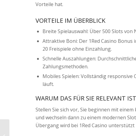
Vorteile hat.
VORTEILE IM ÜBERBLICK
Breite Spielauswahl: Über 500 Slots von
Attraktive Boni: Der 1Red Casino Bonus i
20 Freispiele ohne Einzahlung.
Schnelle Auszahlungen: Durchschnittlich
Zahlungsmethoden.
Mobiles Spielen: Vollständig responsive 
läuft.
WARUM DAS FÜR SIE RELEVANT IS
Stellen Sie sich vor, Sie beginnen mit einem 
und wechseln dann zu einem modernen Slot,
Übergang wird bei 1Red Casino unterstützt –
Guide complet du casino en ligne –