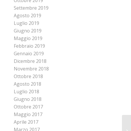
Ottobre 2019
Settembre 2019
Agosto 2019
Luglio 2019
Giugno 2019
Maggio 2019
Febbraio 2019
Gennaio 2019
Dicembre 2018
Novembre 2018
Ottobre 2018
Agosto 2018
Luglio 2018
Giugno 2018
Ottobre 2017
Maggio 2017
Aprile 2017
St
Marzo 2017
Hi