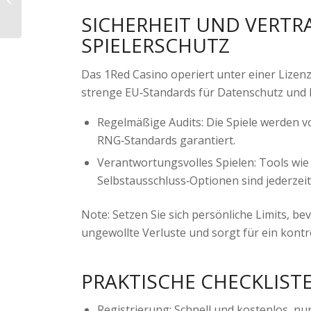
Tout ce que vous devez savoir
SICHERHEIT UND VERTR
SPIELERSCHUTZ
Das 1Red Casino operiert unter einer Lizen
strenge EU‑Standards für Datenschutz und F
Regelmäßige Audits: Die Spiele werden 
RNG‑Standards garantiert.
Verantwortungsvolles Spielen: Tools wie 
Selbstausschluss‑Optionen sind jederzeit
Note: Setzen Sie sich persönliche Limits, b
ungewollte Verluste und sorgt für ein kontro
PRAKTISCHE CHECKLISTE
Registrierung: Schnell und kostenlos, nu