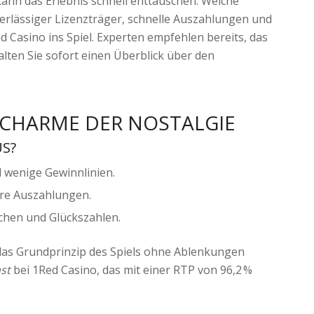
 kann das Erlebnis schnell enttäuschen. Welche
uverlässiger Lizenzträger, schnelle Auszahlungen und
d Casino ins Spiel. Experten empfehlen bereits, das
lten Sie sofort einen Überblick über den
R CHARME DER NOSTALGIE
US?
 wenige Gewinnlinien.
nere Auszahlungen.
ichen und Glückszahlen.
ie das Grundprinzip des Spiels ohne Ablenkungen
ast
bei 1Red Casino, das mit einer RTP von 96,2 %