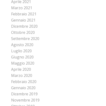
Aprile 2021
Marzo 2021
Febbraio 2021
Gennaio 2021
Dicembre 2020
Ottobre 2020
Settembre 2020
Agosto 2020
Luglio 2020
Giugno 2020
Maggio 2020
Aprile 2020
Marzo 2020
Febbraio 2020
Gennaio 2020
Dicembre 2019
Novembre 2019