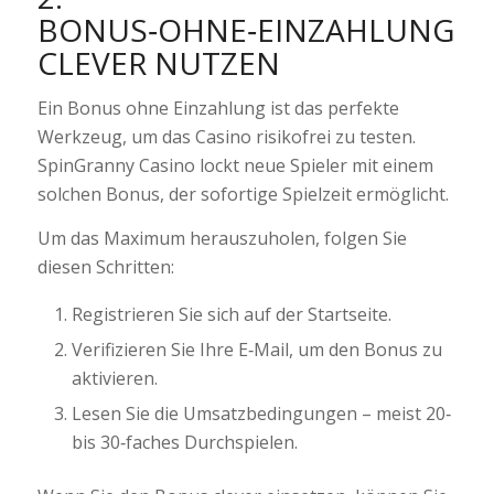
BONUS‑OHNE‑EINZAHLUNG
CLEVER NUTZEN
Ein Bonus ohne Einzahlung ist das perfekte
Werkzeug, um das Casino risikofrei zu testen.
SpinGranny Casino lockt neue Spieler mit einem
solchen Bonus, der sofortige Spielzeit ermöglicht.
Um das Maximum herauszuholen, folgen Sie
diesen Schritten:
Registrieren Sie sich auf der Startseite.
Verifizieren Sie Ihre E‑Mail, um den Bonus zu
aktivieren.
Lesen Sie die Umsatzbedingungen – meist 20‑
bis 30‑faches Durchspielen.