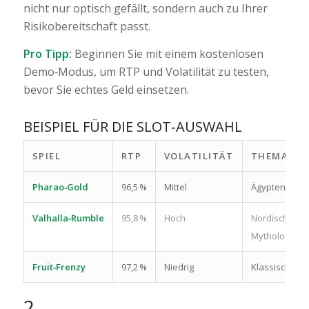
nicht nur optisch gefällt, sondern auch zu Ihrer
Risikobereitschaft passt.
Pro Tipp:
Beginnen Sie mit einem kostenlosen
Demo‑Modus, um RTP und Volatilität zu testen,
bevor Sie echtes Geld einsetzen.
BEISPIEL FÜR DIE SLOT‑AUSWAHL
SPIEL
RTP
VOLATILITÄT
THEMA
Pharao‑Gold
96,5 %
Mittel
Ägypten
Valhalla‑Rumble
95,8 %
Hoch
Nordische
Mythologie
Fruit‑Frenzy
97,2 %
Niedrig
Klassisch
2.