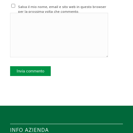
Salva il mio nome, email e sito web in questo browser
per la prossima volta che commento.
INFO AZIENDA