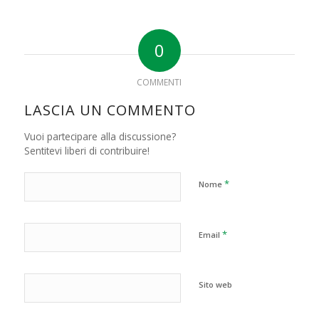
0
COMMENTI
LASCIA UN COMMENTO
Vuoi partecipare alla discussione?
Sentitevi liberi di contribuire!
*
Nome
*
Email
Sito web