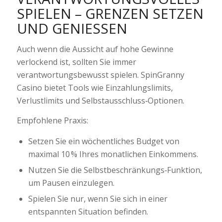
SPIELEN – GRENZEN SETZEN
UND GENIESSEN
Auch wenn die Aussicht auf hohe Gewinne
verlockend ist, sollten Sie immer
verantwortungsbewusst spielen. SpinGranny
Casino bietet Tools wie Einzahlungslimits,
Verlustlimits und Selbstausschluss‑Optionen.
Empfohlene Praxis:
Setzen Sie ein wöchentliches Budget von
maximal 10 % Ihres monatlichen Einkommens.
Nutzen Sie die Selbstbeschränkungs‑Funktion,
um Pausen einzulegen.
Spielen Sie nur, wenn Sie sich in einer
entspannten Situation befinden.