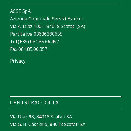
ACSE SpA
Azienda Comunale Servizi Esterni
Via A. Diaz 100 – 84018 Scafati (SA)
Partita Iva 03636380655
Tel.(+39) 081.85.66.497
Fax 081.85.00.357
Privacy
La valeur d’un casino apparaît souvent dans la
façon dont il aide chacun à trouver rapidement ce
qui lui correspond. Avec
sava spin casino
, on peut
construire un texte court sur les filtres de
CENTRI RACCOLTA
recherche, le tri des jeux et les outils qui facilitent
l’exploration sans perdre de temps.
Via Diaz 98, 84018 Scafati SA
Via G. B. Casciello, 84018 Scafati SA