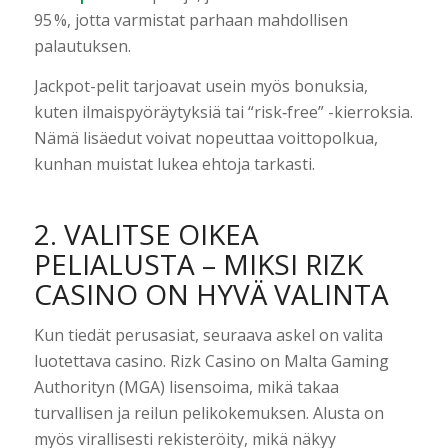
95 %, jotta varmistat parhaan mahdollisen
palautuksen.
Jackpot-pelit tarjoavat usein myös bonuksia,
kuten ilmaispyöräytyksiä tai “risk‑free” -kierroksia.
Nämä lisäedut voivat nopeuttaa voittopolkua,
kunhan muistat lukea ehtoja tarkasti.
2. VALITSE OIKEA
PELIALUSTA – MIKSI RIZK
CASINO ON HYVÄ VALINTA
Kun tiedät perusasiat, seuraava askel on valita
luotettava casino. Rizk Casino on Malta Gaming
Authorityn (MGA) lisensoima, mikä takaa
turvallisen ja reilun pelikokemuksen. Alusta on
myös virallisesti rekisteröity, mikä näkyy