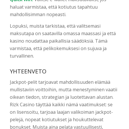
haluat varmistaa, että kotiutus tapahtuu
mahdollisimman nopeasti.
Lopuksi, muista tarkistaa, että valitsemasi
maksutapa on saatavilla omassa maassasi ja että
kasino noudattaa paikallisia säädöksiä. Tämä
varmistaa, että pelikokemuksesi on sujuva ja
turvallinen.
YHTEENVETO
Jackpot-pelit tarjoavat mahdollisuuden elämää
mullistaviin voittoihin, mutta menestyminen vaatii
oikean tiedon, strategian ja luotettavan alustan.
Rizk Casino täyttää kaikki nämä vaatimukset: se
on lisensoitu, tarjoaa laajan valikoiman jackpot-
pelejä, nopeat kotiutukset ja houkuttelevat
bonukset. Muista aina pelata vastuullisesti,