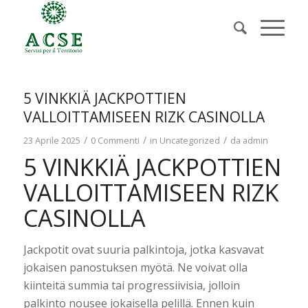
5 VINKKIÄ JACKPOTTIEN
VALLOITTAMISEEN RIZK CASINOLLA
/
/
/
23 Aprile 2025
0 Commenti
in
Uncategorized
da
admin
5 VINKKIÄ JACKPOTTIEN
VALLOITTAMISEEN RIZK
CASINOLLA
Jackpotit ovat suuria palkintoja, jotka kasvavat
jokaisen panostuksen myötä. Ne voivat olla
kiinteitä summia tai progressiivisia, jolloin
palkinto nousee jokaisella pelillä. Ennen kuin