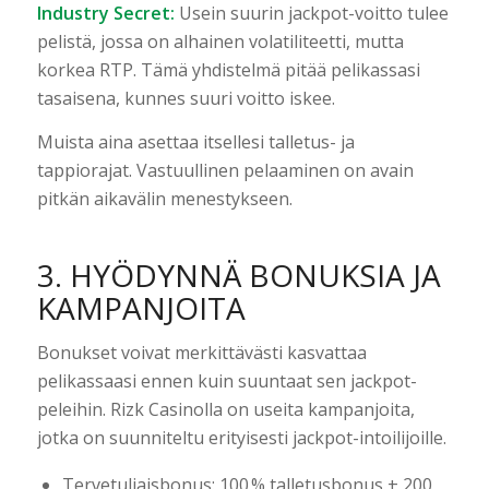
Industry Secret:
Usein suurin jackpot-voitto tulee
pelistä, jossa on alhainen volatiliteetti, mutta
korkea RTP. Tämä yhdistelmä pitää pelikassasi
tasaisena, kunnes suuri voitto iskee.
Muista aina asettaa itsellesi talletus- ja
tappiorajat. Vastuullinen pelaaminen on avain
pitkän aikavälin menestykseen.
3. HYÖDYNNÄ BONUKSIA JA
KAMPANJOITA
Bonukset voivat merkittävästi kasvattaa
pelikassaasi ennen kuin suuntaat sen jackpot-
peleihin. Rizk Casinolla on useita kampanjoita,
jotka on suunniteltu erityisesti jackpot-intoilijoille.
Tervetuliaisbonus: 100 % talletusbonus + 200