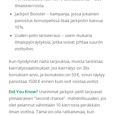
ilmaiskierrosta.
Jackpot Booster – kampanja, jossa jokainen
panostus bonuspelissä lisää jackpotin kasvua
10 %.
Uuden pelin lanseeraus – usein mukana
ilmaispyöräytyksiä, jotka voivat johtaa suuriin
voittoihin.
Kun hyödynnät näitä tarjouksia, muista tarkistaa
kierrätysvaatimukset. Jos kierrätys on 30x
bonuksen arvo, ja bonuksesi on 50 €, sinun täytyy
panostaa 1500 € ennen kuin voit nostaa voitot.
Did You Know?
Useimmat jackpot-pelit tarjoavat
ylimääräisen “second chance” -mahdollisuuden, jos
olet pelannut vähintään 10 kierrosta peräkkäin
ilman voittoa. Tämä voi olla ratkaisevaa, kun