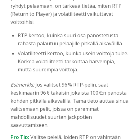
ryhdyt pelaamaan, on tärkeää tietää, miten RTP
(Return to Player) ja volatiliteetti vaikuttavat
voittoihisi.
RTP kertoo, kuinka suuri osa panostetusta
rahasta palautuu pelaajille pitkällä aikavälillä.
Volatiliteetti kertoo, kuinka usein voittoja tulee.
Korkea volatiliteetti tarkoittaa harvempia,
mutta suurempia voittoja.
Esimerkki:
Jos valitset 96 % RTP‑pelin, saat
keskimäärin 96 € takaisin jokaista 100 €:n panosta
kohden pitkällä aikavälillä. Tämä tieto auttaa sinua
valitsemaan pelit, joissa on paremmat
mahdollisuudet suurten jackpotien
saavuttamiseen.
Pro Tip:
Valitse pelejä, joiden RTP on vähintään