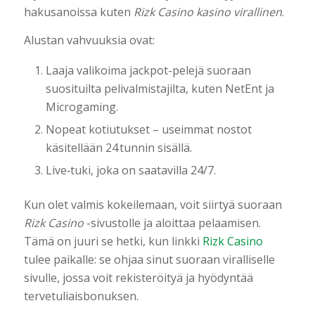
hakusanoissa kuten
Rizk Casino kasino virallinen
.
Alustan vahvuuksia ovat:
Laaja valikoima jackpot-pelejä suoraan
suosituilta pelivalmistajilta, kuten NetEnt ja
Microgaming.
Nopeat kotiutukset – useimmat nostot
käsitellään 24 tunnin sisällä.
Live‑tuki, joka on saatavilla 24/7.
Kun olet valmis kokeilemaan, voit siirtyä suoraan
Rizk Casino
-sivustolle ja aloittaa pelaamisen.
Tämä on juuri se hetki, kun linkki
Rizk Casino
tulee paikalle: se ohjaa sinut suoraan viralliselle
sivulle, jossa voit rekisteröityä ja hyödyntää
tervetuliaisbonuksen.