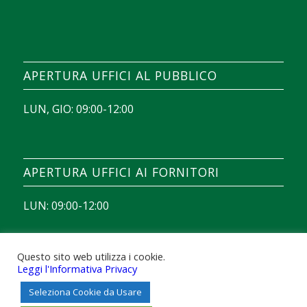
La version gratuite permet de se familiariser avec
les commandes et le rythme des parties. Avec
Chicken Road démo
, il devient possible d’observer
comment se déroule chaque manche avant
APERTURA UFFICI AL PUBBLICO
d’envisager une session avec de vraies mises.
LUN, GIO: 09:00-12:00
APERTURA UFFICI AI FORNITORI
LUN: 09:00-12:00
Questo sito web utilizza i cookie.
Leggi l'Informativa Privacy
Seleziona Cookie da Usare
© Copyright - Acse S.p.A. - Azienda Comunale Servizi Esterni Scafati -