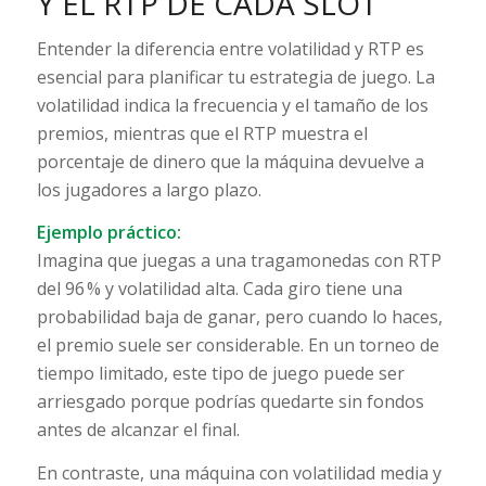
Y EL RTP DE CADA SLOT
Entender la diferencia entre volatilidad y RTP es
esencial para planificar tu estrategia de juego. La
volatilidad indica la frecuencia y el tamaño de los
premios, mientras que el RTP muestra el
porcentaje de dinero que la máquina devuelve a
los jugadores a largo plazo.
Ejemplo práctico:
Imagina que juegas a una tragamonedas con RTP
del 96 % y volatilidad alta. Cada giro tiene una
probabilidad baja de ganar, pero cuando lo haces,
el premio suele ser considerable. En un torneo de
tiempo limitado, este tipo de juego puede ser
arriesgado porque podrías quedarte sin fondos
antes de alcanzar el final.
En contraste, una máquina con volatilidad media y