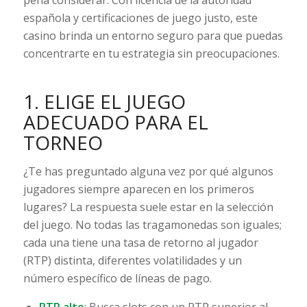
pena considerar. Con licencia de la autoridad
española y certificaciones de juego justo, este
casino brinda un entorno seguro para que puedas
concentrarte en tu estrategia sin preocupaciones.
1. ELIGE EL JUEGO
ADECUADO PARA EL
TORNEO
¿Te has preguntado alguna vez por qué algunos
jugadores siempre aparecen en los primeros
lugares? La respuesta suele estar en la selección
del juego. No todas las tragamonedas son iguales;
cada una tiene una tasa de retorno al jugador
(RTP) distinta, diferentes volatilidades y un
número específico de líneas de pago.