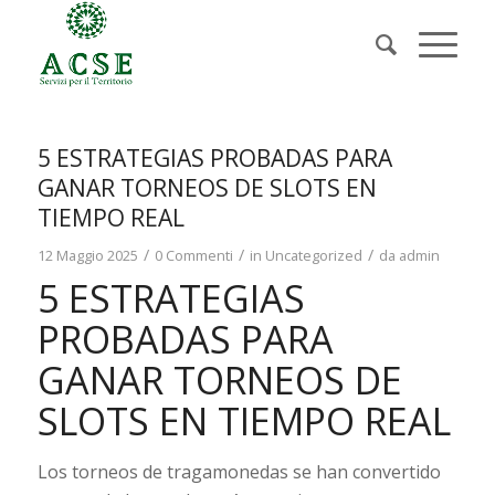
5 ESTRATEGIAS PROBADAS PARA
GANAR TORNEOS DE SLOTS EN
TIEMPO REAL
/
/
/
12 Maggio 2025
0 Commenti
in
Uncategorized
da
admin
5 ESTRATEGIAS
PROBADAS PARA
GANAR TORNEOS DE
SLOTS EN TIEMPO REAL
Los torneos de tragamonedas se han convertido