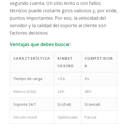
segundo cuenta. Un sitio lento o con fallos
técnicos puede costarte giros valiosos y, por ende,
puntos importantes. Por eso, la velocidad del
servidor y la calidad del soporte al cliente son
factores decisivos.
Ventajas que debes buscar:
CARACTERÍSTICA
KINBET
COMPETIDOR
CO
CASINO
A
B
Tiempo de carga
< 2 s
3 s
4 s
Retiros (USD)
24 h
48 h
72 h
Soporte 24/7
Sí (chat)
Sí (email)
No
Versión móvil
Optimizada
Parcial
No d