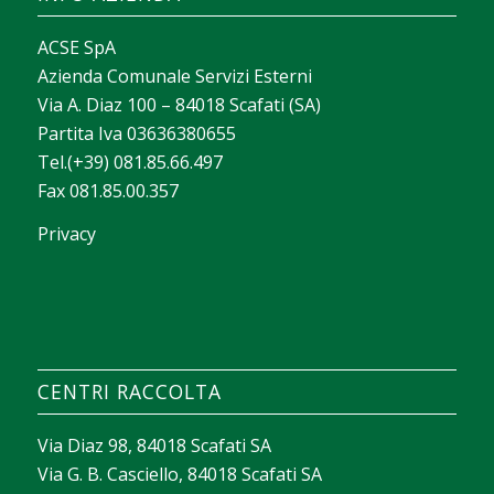
ACSE SpA
Azienda Comunale Servizi Esterni
Via A. Diaz 100 – 84018 Scafati (SA)
Partita Iva 03636380655
Tel.(+39) 081.85.66.497
Fax 081.85.00.357
Privacy
La valeur d’un casino apparaît souvent dans la
façon dont il aide chacun à trouver rapidement ce
qui lui correspond. Avec
sava spin casino
, on peut
construire un texte court sur les filtres de
CENTRI RACCOLTA
recherche, le tri des jeux et les outils qui facilitent
l’exploration sans perdre de temps.
Via Diaz 98, 84018 Scafati SA
Via G. B. Casciello, 84018 Scafati SA