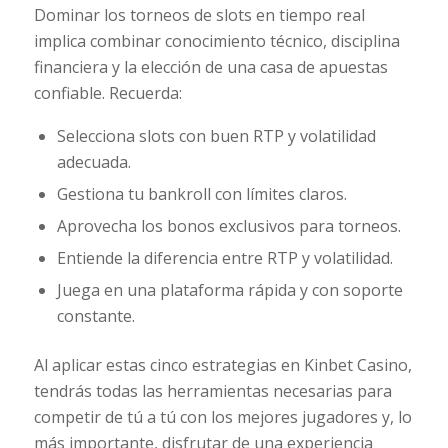
Dominar los torneos de slots en tiempo real
implica combinar conocimiento técnico, disciplina
financiera y la elección de una casa de apuestas
confiable. Recuerda:
Selecciona slots con buen RTP y volatilidad
adecuada.
Gestiona tu bankroll con límites claros.
Aprovecha los bonos exclusivos para torneos.
Entiende la diferencia entre RTP y volatilidad.
Juega en una plataforma rápida y con soporte
constante.
Al aplicar estas cinco estrategias en Kinbet Casino,
tendrás todas las herramientas necesarias para
competir de tú a tú con los mejores jugadores y, lo
más importante, disfrutar de una experiencia