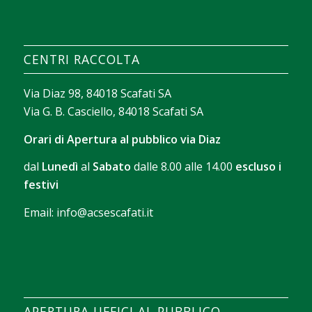
façon dont il aide chacun à trouver rapidement ce
qui lui correspond. Avec
sava spin casino
, on peut
construire un texte court sur les filtres de
CENTRI RACCOLTA
recherche, le tri des jeux et les outils qui facilitent
l’exploration sans perdre de temps.
Via Diaz 98, 84018 Scafati SA
Via G. B. Casciello, 84018 Scafati SA
Orari di Apertura al pubblico via Diaz
dal
Lunedì
al
Sabato
dalle 8.00 alle 14.00
escluso i
festivi
Email:
info@acsescafati.it
La version gratuite permet de se familiariser avec
les commandes et le rythme des parties. Avec
Chicken Road démo
, il devient possible d’observer
comment se déroule chaque manche avant
APERTURA UFFICI AL PUBBLICO