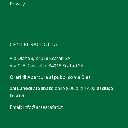
Privacy
La valeur d’un casino apparaît souvent dans la
façon dont il aide chacun à trouver rapidement ce
qui lui correspond. Avec
sava spin casino
, on peut
construire un texte court sur les filtres de
CENTRI RACCOLTA
recherche, le tri des jeux et les outils qui facilitent
l’exploration sans perdre de temps.
Via Diaz 98, 84018 Scafati SA
Via G. B. Casciello, 84018 Scafati SA
Orari di Apertura al pubblico via Diaz
dal
Lunedì
al
Sabato
dalle 8.00 alle 14.00
escluso i
festivi
Email:
info@acsescafati.it
La version gratuite permet de se familiariser avec
les commandes et le rythme des parties. Avec