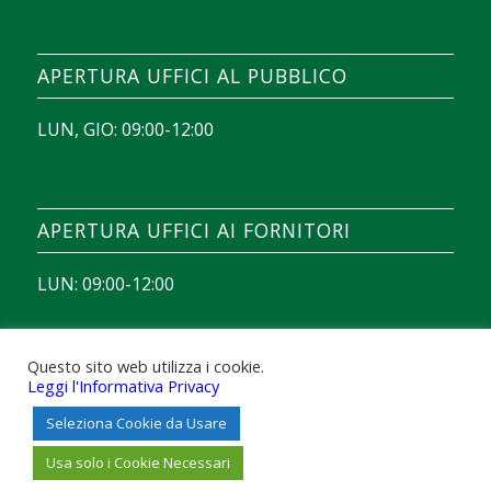
Chicken Road démo
, il devient possible d’observer
comment se déroule chaque manche avant
APERTURA UFFICI AL PUBBLICO
d’envisager une session avec de vraies mises.
LUN, GIO: 09:00-12:00
APERTURA UFFICI AI FORNITORI
LUN: 09:00-12:00
Questo sito web utilizza i cookie.
Leggi l'Informativa Privacy
Seleziona Cookie da Usare
© Copyright - Acse S.p.A. - Azienda Comunale Servizi Esterni Scafati -
Powered by
ITSYSTEM
Usa solo i Cookie Necessari