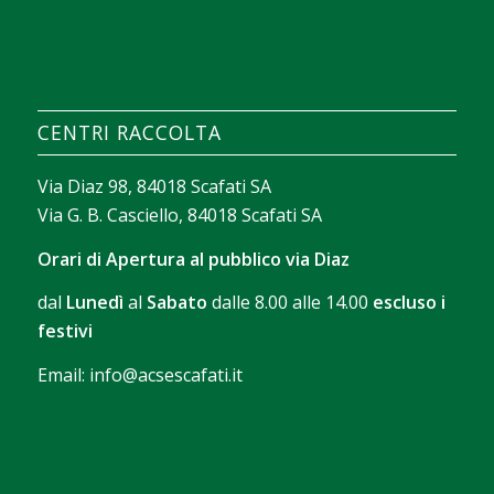
La valeur d’un casino apparaît souvent dans la
façon dont il aide chacun à trouver rapidement ce
qui lui correspond. Avec
sava spin casino
, on peut
construire un texte court sur les filtres de
CENTRI RACCOLTA
recherche, le tri des jeux et les outils qui facilitent
l’exploration sans perdre de temps.
Via Diaz 98, 84018 Scafati SA
Via G. B. Casciello, 84018 Scafati SA
Orari di Apertura al pubblico via Diaz
dal
Lunedì
al
Sabato
dalle 8.00 alle 14.00
escluso i
festivi
Email:
info@acsescafati.it
La version gratuite permet de se familiariser avec
les commandes et le rythme des parties. Avec
Chicken Road démo
, il devient possible d’observer