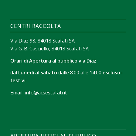
façon dont il aide chacun à trouver rapidement ce
qui lui correspond. Avec
sava spin casino
, on peut
construire un texte court sur les filtres de
CENTRI RACCOLTA
recherche, le tri des jeux et les outils qui facilitent
l’exploration sans perdre de temps.
Via Diaz 98, 84018 Scafati SA
Via G. B. Casciello, 84018 Scafati SA
Orari di Apertura al pubblico via Diaz
dal
Lunedì
al
Sabato
dalle 8.00 alle 14.00
escluso i
festivi
Email:
info@acsescafati.it
La version gratuite permet de se familiariser avec
les commandes et le rythme des parties. Avec
Chicken Road démo
, il devient possible d’observer
comment se déroule chaque manche avant
APERTURA UFFICI AL PUBBLICO