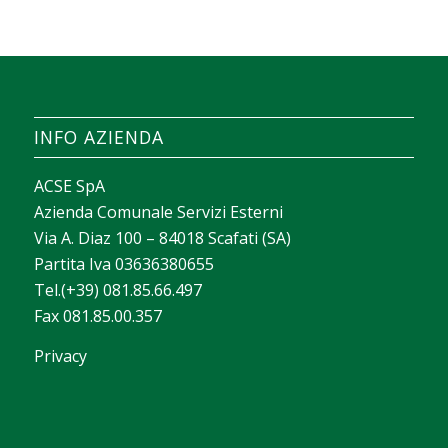
INFO AZIENDA
ACSE SpA
Azienda Comunale Servizi Esterni
Via A. Diaz 100 – 84018 Scafati (SA)
Partita Iva 03636380655
Tel.(+39) 081.85.66.497
Fax 081.85.00.357
Privacy
La valeur d’un casino apparaît souvent dans la
façon dont il aide chacun à trouver rapidement ce
qui lui correspond. Avec
sava spin casino
, on peut