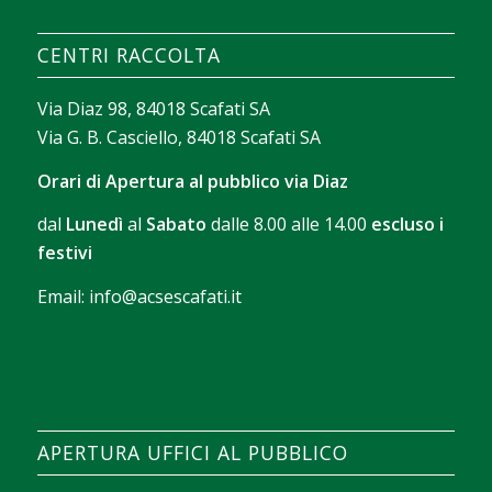
construire un texte court sur les filtres de
CENTRI RACCOLTA
recherche, le tri des jeux et les outils qui facilitent
l’exploration sans perdre de temps.
Via Diaz 98, 84018 Scafati SA
Via G. B. Casciello, 84018 Scafati SA
Orari di Apertura al pubblico via Diaz
dal
Lunedì
al
Sabato
dalle 8.00 alle 14.00
escluso i
festivi
Email:
info@acsescafati.it
La version gratuite permet de se familiariser avec
les commandes et le rythme des parties. Avec
Chicken Road démo
, il devient possible d’observer
comment se déroule chaque manche avant
APERTURA UFFICI AL PUBBLICO
d’envisager une session avec de vraies mises.