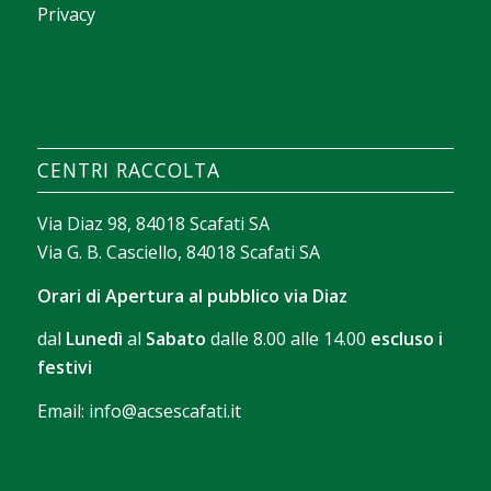
Privacy
La valeur d’un casino apparaît souvent dans la
façon dont il aide chacun à trouver rapidement ce
qui lui correspond. Avec
sava spin casino
, on peut
construire un texte court sur les filtres de
CENTRI RACCOLTA
recherche, le tri des jeux et les outils qui facilitent
l’exploration sans perdre de temps.
Via Diaz 98, 84018 Scafati SA
Via G. B. Casciello, 84018 Scafati SA
Orari di Apertura al pubblico via Diaz
dal
Lunedì
al
Sabato
dalle 8.00 alle 14.00
escluso i
festivi
Email:
info@acsescafati.it
La version gratuite permet de se familiariser avec
les commandes et le rythme des parties. Avec