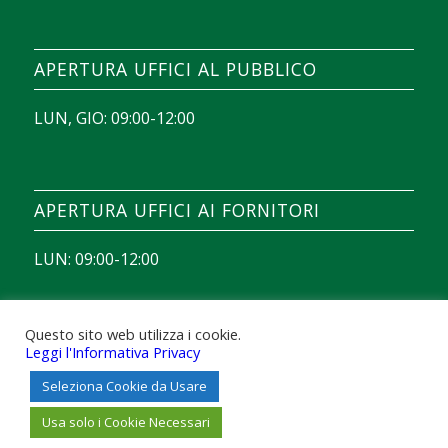
Chicken Road démo
, il devient possible d’observer
comment se déroule chaque manche avant
APERTURA UFFICI AL PUBBLICO
d’envisager une session avec de vraies mises.
LUN, GIO: 09:00-12:00
APERTURA UFFICI AI FORNITORI
LUN: 09:00-12:00
Questo sito web utilizza i cookie.
Leggi l'Informativa Privacy
Seleziona Cookie da Usare
© Copyright - Acse S.p.A. - Azienda Comunale Servizi Esterni Scafati -
Powered by
ITSYSTEM
Usa solo i Cookie Necessari