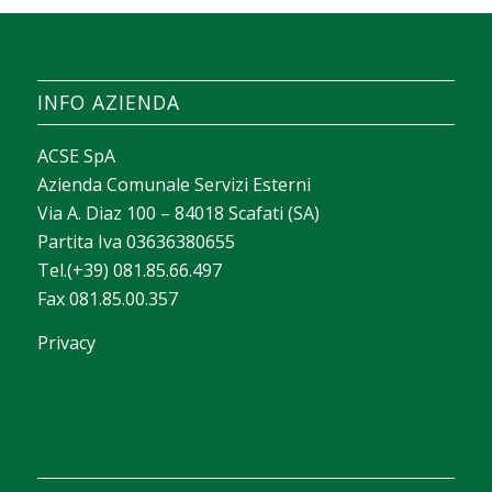
INFO AZIENDA
ACSE SpA
Azienda Comunale Servizi Esterni
Via A. Diaz 100 – 84018 Scafati (SA)
Partita Iva 03636380655
Tel.(+39) 081.85.66.497
Fax 081.85.00.357
Privacy
La valeur d’un casino apparaît souvent dans la
façon dont il aide chacun à trouver rapidement ce
qui lui correspond. Avec
sava spin casino
, on peut
construire un texte court sur les filtres de