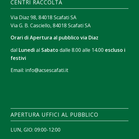
CENTRI RACCOLTA
recherche, le tri des jeux et les outils qui facilitent
l’exploration sans perdre de temps.
Via Diaz 98, 84018 Scafati SA
Via G. B. Casciello, 84018 Scafati SA
Orari di Apertura al pubblico via Diaz
dal
Lunedì
al
Sabato
dalle 8.00 alle 14.00
escluso i
festivi
Email:
info@acsescafati.it
La version gratuite permet de se familiariser avec
les commandes et le rythme des parties. Avec
Chicken Road démo
, il devient possible d’observer
comment se déroule chaque manche avant
APERTURA UFFICI AL PUBBLICO
d’envisager une session avec de vraies mises.
LUN, GIO: 09:00-12:00